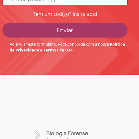
Tem um código? Insira aqui
Ao enviar este formulário, você concorda com a nossa
Política
de Privacidade
e
Termos de Uso
.
Biologia Forense