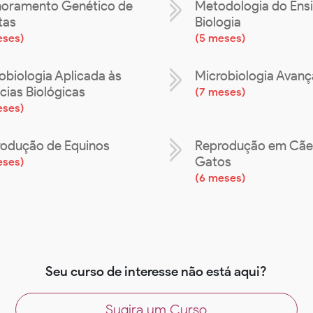
oramento Genético de
Metodologia do Ens
tas
Biologia
eses
)
(
5 meses
)
obiologia Aplicada às
Microbiologia Avan
cias Biológicas
(
7 meses
)
eses
)
odução de Equinos
Reprodução em Cãe
Gatos
eses
)
(
6 meses
)
Seu curso de interesse não está aqui?
Sugira um Curso