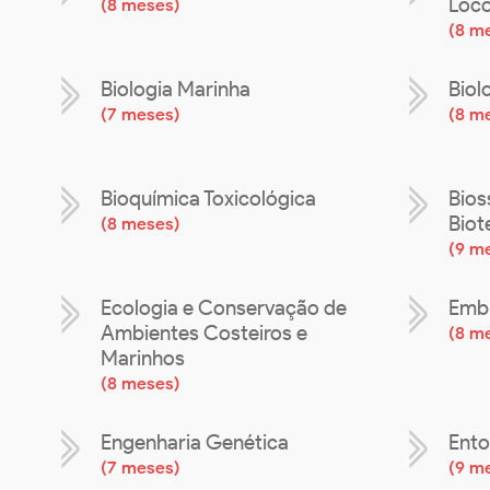
Loc
(
8 meses
)
(
8 m
Biologia Marinha
Biol
(
7 meses
)
(
8 m
Bioquímica Toxicológica
Bios
Biot
(
8 meses
)
(
9 m
Ecologia e Conservação de
Embr
Ambientes Costeiros e
(
8 m
Marinhos
(
8 meses
)
Engenharia Genética
Ento
(
7 meses
)
(
9 m