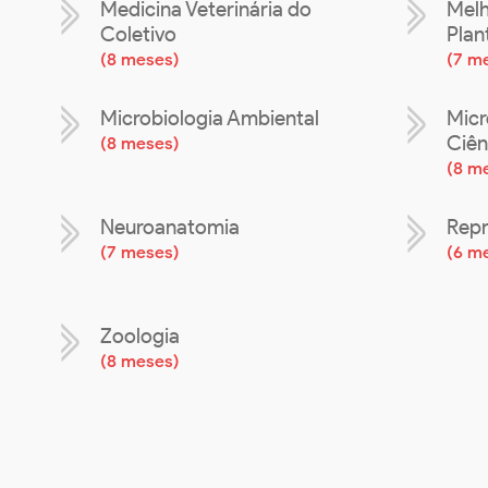
Medicina Veterinária do
Melh
Coletivo
Plan
(
8 meses
)
(
7 m
Microbiologia Ambiental
Micr
Ciên
(
8 meses
)
(
8 m
Neuroanatomia
Repr
(
7 meses
)
(
6 m
Zoologia
(
8 meses
)