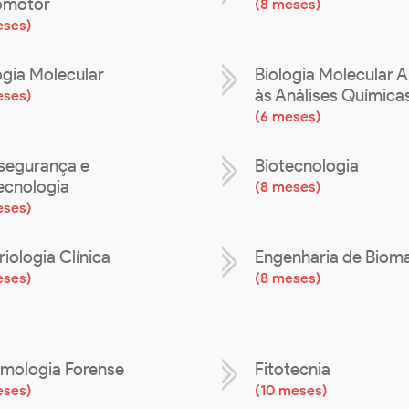
omotor
(
8 meses
)
eses
)
ogia Molecular
Biologia Molecular A
às Análises Química
eses
)
(
6 meses
)
segurança e
Biotecnologia
ecnologia
(
8 meses
)
eses
)
iologia Clínica
Engenharia de Bioma
eses
)
(
8 meses
)
mologia Forense
Fitotecnia
eses
)
(
10 meses
)