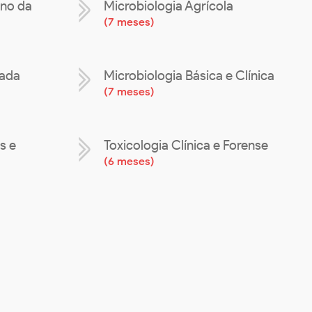
ino da
Microbiologia Agrícola
(
7 meses
)
çada
Microbiologia Básica e Clínica
(
7 meses
)
s e
Toxicologia Clínica e Forense
(
6 meses
)