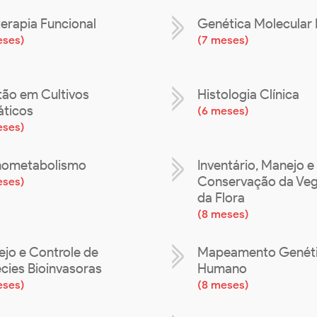
terapia Funcional
Genética Molecula
eses
)
(
7 meses
)
ão em Cultivos
Histologia Clínica
ticos
(
6 meses
)
eses
)
nometabolismo
Inventário, Manejo e
Conservação da Veg
eses
)
da Flora
(
8 meses
)
jo e Controle de
Mapeamento Genét
cies Bioinvasoras
Humano
eses
)
(
8 meses
)