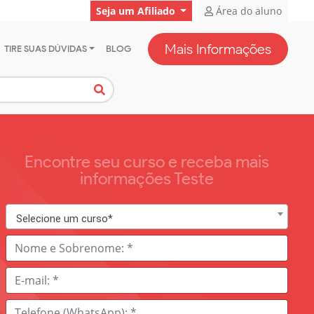
Seja um Afiliado
Área do aluno
Mais Informações
TIRE SUAS DÚVIDAS
BLOG
Encontre seu curso e receba mais
informações Teste
Selecione um curso*