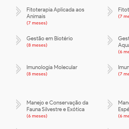
Fitoterapia Aplicada aos
Fito
Animais
(
7 m
(
7 meses
)
Gestão em Biotério
Gest
Aquá
(
8 meses
)
(
6 m
Imunologia Molecular
Imu
(
8 meses
)
(
7 m
Manejo e Conservação da
Mane
Fauna Silvestre e Exótica
Espé
(
6 meses
)
(
6 m