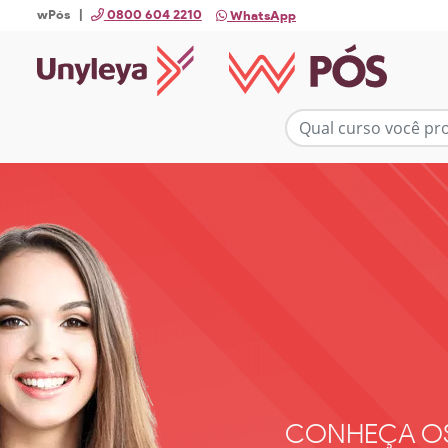
wPós |
0800 604 2210
WhatsApp
CONHEÇA O