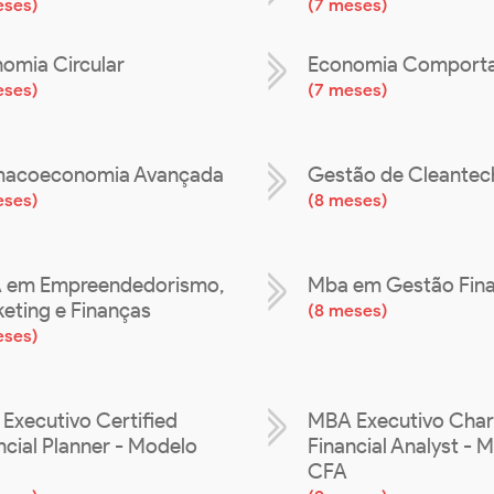
eses
)
(
7 meses
)
omia Circular
Economia Comport
eses
)
(
7 meses
)
macoeconomia Avançada
Gestão de Cleantec
eses
)
(
8 meses
)
 em Empreendedorismo,
Mba em Gestão Fina
eting e Finanças
(
8 meses
)
eses
)
Executivo Certified
MBA Executivo Char
ncial Planner - Modelo
Financial Analyst - 
CFA