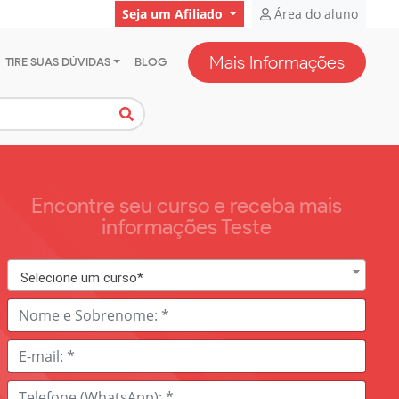
Seja um Afiliado
Área do aluno
Mais Informações
TIRE SUAS DÚVIDAS
BLOG
Encontre seu curso e receba mais
informações Teste
Selecione um curso*