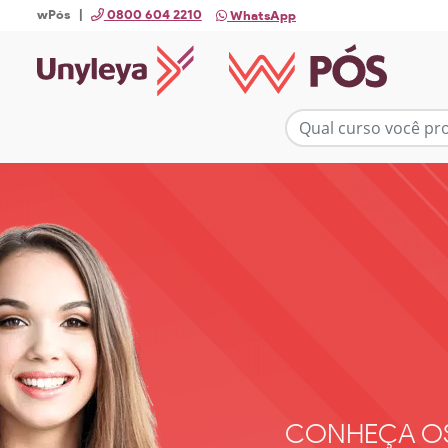
wPós |
0800 604 2210
WhatsApp
CONHEÇA O