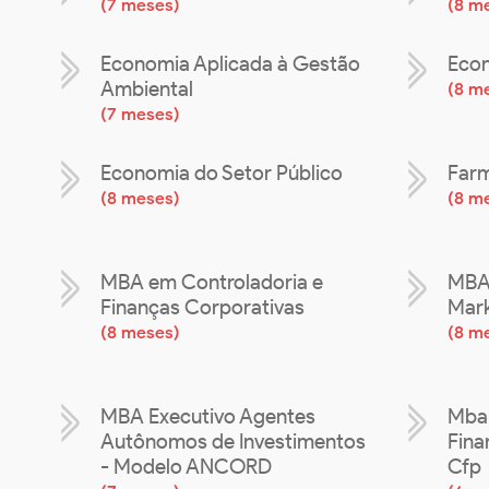
(
7 meses
)
(
8 m
Economia Aplicada à Gestão
Econ
Ambiental
(
8 m
(
7 meses
)
Economia do Setor Público
Far
(
8 meses
)
(
8 m
MBA em Controladoria e
MBA
Finanças Corporativas
Mark
(
8 meses
)
(
8 m
MBA Executivo Agentes
Mba 
Autônomos de Investimentos
Fina
- Modelo ANCORD
Cfp