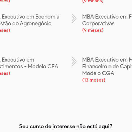
eses
)
(
9 meses
)
Executivo em Economia
MBA Executivo em F
stão do Agronegócio
Corporativas
eses
)
(
9 meses
)
Executivo em
MBA Executivo em 
stimentos - Modelo CEA
Financeiro e de Capit
Modelo CGA
eses
)
(
13 meses
)
Seu curso de interesse não está aqui?