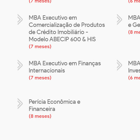
(
7 meses
)
(
6 m
MBA Executivo em
MBA 
Comercialização de Produtos
e Ge
de Crédito Imobiliário -
(
8 m
Modelo ABECIP 600 & HIS
(
7 meses
)
MBA Executivo em Finanças
MBA 
Internacionais
Inve
(
7 meses
)
(
6 m
Perícia Econômica e
Financeira
(
8 meses
)