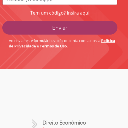
Tem um código? Insira aqui
Ao enviar este formulário, você concorda com a nossa
Política
de Privacidade
e
Termos de Uso
.
Direito Econômico