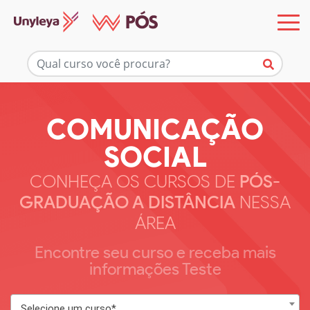
COMUNICAÇÃO
SOCIAL
CONHEÇA OS CURSOS DE
PÓS-
GRADUAÇÃO A DISTÂNCIA
NESSA
ÁREA
Encontre seu curso e receba mais
informações Teste
Selecione um curso*