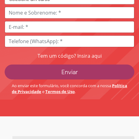
Tem um código? Insira aqui
Ao enviar este formulário, você concorda com a nossa
Política
de Privacidade
e
Termos de Uso
.