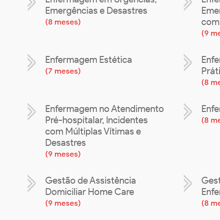
Emergências e Desastres
Emer
com 
(
8 meses
)
(
9 m
Enfermagem Estética
Enfe
Prát
(
7 meses
)
(
8 m
Enfermagem no Atendimento
Enf
Pré-hospitalar, Incidentes
(
8 m
com Múltiplas Vítimas e
Desastres
(
9 meses
)
Gestão de Assistência
Gest
Domiciliar Home Care
Enf
(
9 meses
)
(
8 m