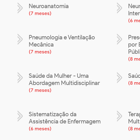
Neuroanatomia
Neur
Inter
(
7 meses
)
(
6 m
Pneumologia e Ventilação
Pres
Mecânica
por 
Públ
(
7 meses
)
(
8 m
Saúde da Mulher - Uma
Saúd
Abordagem Multidisciplinar
(
8 m
(
7 meses
)
Sistematização da
Tera
Assistência de Enfermagem
Mult
(
6 meses
)
(
8 m