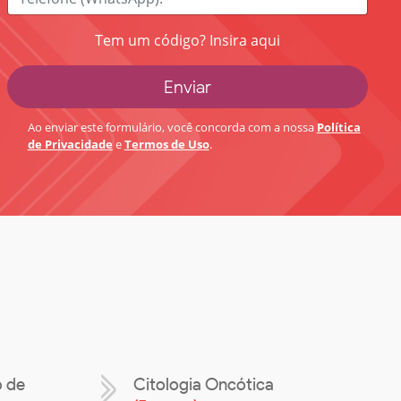
Tem um código? Insira aqui
Ao enviar este formulário, você concorda com a nossa
Política
de Privacidade
e
Termos de Uso
.
o de
Citologia Oncótica