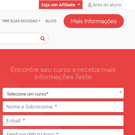
Seja um Afiliado
Área do aluno
Mais Informações
TIRE SUAS DÚVIDAS
BLOG
Encontre seu curso e receba mais
informações Teste
Selecione um curso*