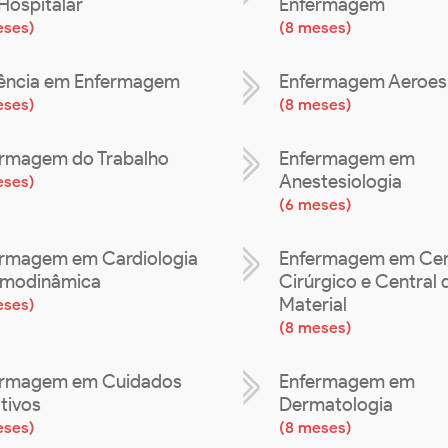
Hospitalar
Enfermagem
eses
)
(
8 meses
)
ência em Enfermagem
Enfermagem Aeroes
eses
)
(
8 meses
)
rmagem do Trabalho
Enfermagem em
Anestesiologia
eses
)
(
6 meses
)
rmagem em Cardiologia
Enfermagem em Cen
emodinâmica
Cirúrgico e Central 
Material
eses
)
(
8 meses
)
ermagem em Cuidados
Enfermagem em
ativos
Dermatologia
eses
)
(
8 meses
)