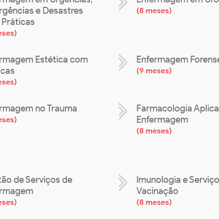
gências e Desastres
(
8 meses
)
Práticas
eses
)
rmagem Estética com
Enfermagem Forens
icas
(
9 meses
)
eses
)
ermagem no Trauma
Farmacologia Aplica
Enfermagem
eses
)
(
8 meses
)
ão de Serviços de
Imunologia e Serviç
ermagem
Vacinação
eses
)
(
8 meses
)