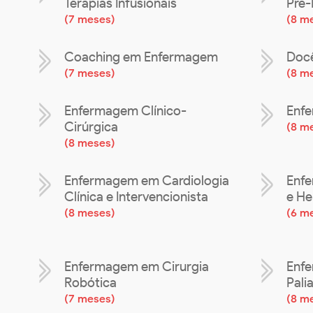
Terapias Infusionais
Pré-
(
7 meses
)
(
8 m
Coaching em Enfermagem
Doc
(
7 meses
)
(
8 m
Enfermagem Clínico-
Enfe
Cirúrgica
(
8 m
(
8 meses
)
Enfermagem em Cardiologia
Enfe
Clínica e Intervencionista
e H
(
8 meses
)
(
6 m
Enfermagem em Cirurgia
Enf
Robótica
Pali
(
7 meses
)
(
8 m