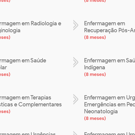
eses
)
(
8 meses
)
rmagem em Radiologia e
Enfermagem em
inologia
Recuperação Pós-An
eses
)
(
8 meses
)
ermagem em Saúde
Enfermagem em Sa
lar
Indígena
eses
)
(
8 meses
)
rmagem em Terapias
Enfermagem em Urg
sticas e Complementares
Emergências em Pedi
Neonatologia
eses
)
(
8 meses
)
rmagem em Urgências,
Enfermagem em Uro