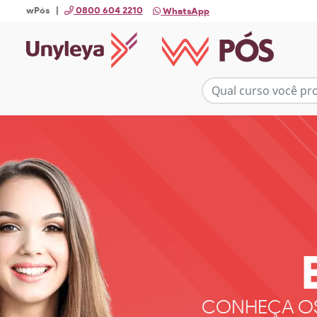
wPós |
0800 604 2210
WhatsApp
CONHEÇA O