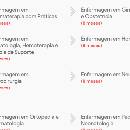
ermagem em
Enfermagem em Gin
materapia com Práticas
e Obstetrícia
eses
)
(
8 meses
)
ermagem em
Enfermagem em Ho
tologia, Hemoterapia e
(
8 meses
)
pia de Suporte
eses
)
ermagem em
Enfermagem em Neu
ocirurgia
(
8 meses
)
eses
)
rmagem em Ortopedia e
Enfermagem em Pedi
matologia
Neonatologia