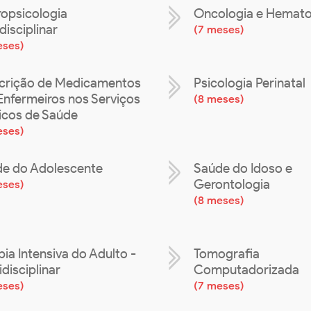
opsicologia
Oncologia e Hemato
disciplinar
(
7 meses
)
eses
)
crição de Medicamentos
Psicologia Perinata
Enfermeiros nos Serviços
(
8 meses
)
icos de Saúde
eses
)
e do Adolescente
Saúde do Idoso e
Gerontologia
eses
)
(
8 meses
)
pia Intensiva do Adulto -
Tomografia
idisciplinar
Computadorizada
eses
)
(
7 meses
)