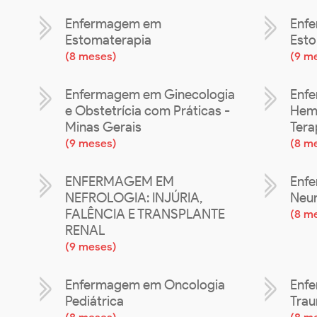
Enfermagem em
Enf
Estomaterapia
Esto
(
8 meses
)
(
9 m
Enfermagem em Ginecologia
Enf
e Obstetrícia com Práticas -
Hema
Minas Gerais
Tera
(
9 meses
)
(
8 m
ENFERMAGEM EM
Enf
NEFROLOGIA: INJÚRIA,
Neur
FALÊNCIA E TRANSPLANTE
(
8 m
RENAL
(
9 meses
)
Enfermagem em Oncologia
Enfe
Pediátrica
Trau