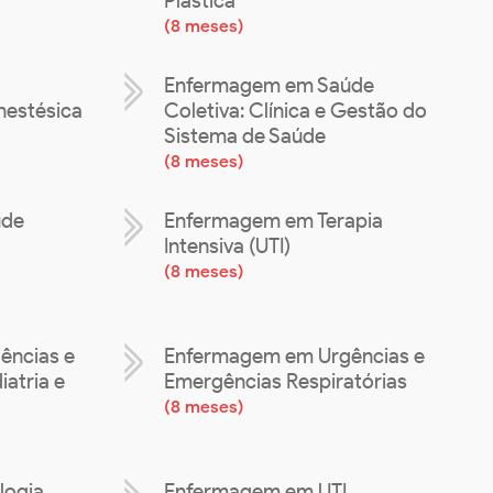
Plástica
(
8 meses
)
Enfermagem em Saúde
estésica
Coletiva: Clínica e Gestão do
Sistema de Saúde
(
8 meses
)
úde
Enfermagem em Terapia
Intensiva (UTI)
(
8 meses
)
ências e
Enfermagem em Urgências e
atria e
Emergências Respiratórias
(
8 meses
)
logia
Enfermagem em UTI