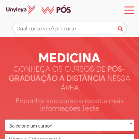
MEDICINA
CONHEÇA OS CURSOS DE
PÓS-
GRADUAÇÃO A DISTÂNCIA
NESSA
ÁREA
Encontre seu curso e receba mais
informações Teste
Selecione um curso*