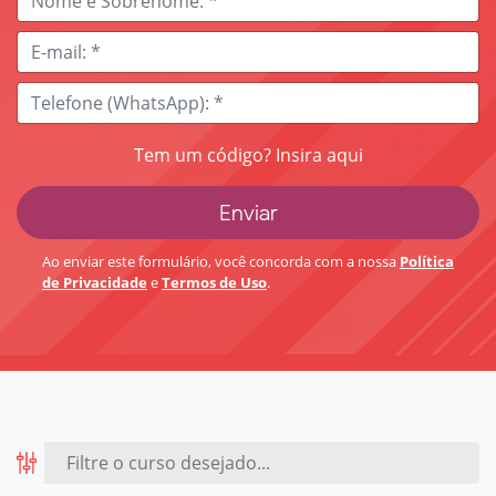
Tem um código? Insira aqui
Ao enviar este formulário, você concorda com a nossa
Política
de Privacidade
e
Termos de Uso
.