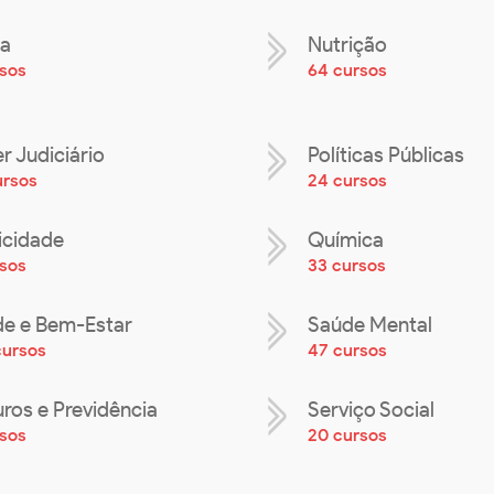
a
Nutrição
rsos
64 cursos
r Judiciário
Políticas Públicas
ursos
24 cursos
icidade
Química
rsos
33 cursos
e e Bem-Estar
Saúde Mental
cursos
47 cursos
ros e Previdência
Serviço Social
rsos
20 cursos