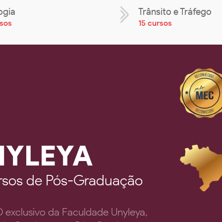
ogia
Trânsito e Tráfego
rsos
15 cursos
NYLEYA
cursos de Pós-Graduação
exclusivo da Faculdade Unyleya,