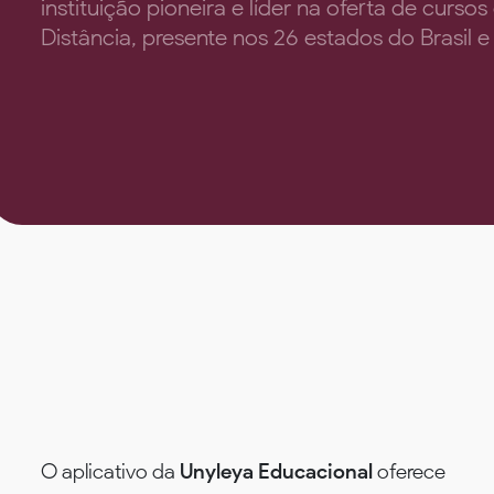
instituição pioneira e líder na oferta de cu
Distância, presente nos 26 estados do Brasil e 
O aplicativo da
Unyleya Educacional
oferece