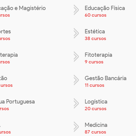
ação e Magistério
Educação Física
ursos
60 cursos
rtes
Estética
ursos
38 cursos
oterapia
Fitoterapia
ursos
9 cursos
tão
Gestão Bancária
cursos
11 cursos
ua Portuguesa
Logística
rsos
20 cursos
A
Medicina
ursos
87 cursos