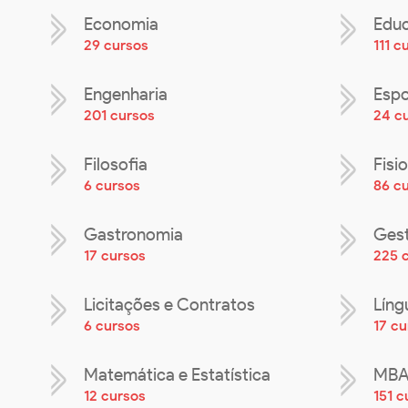
Economia
Educ
29 cursos
111 c
Engenharia
Espo
201 cursos
24 c
Filosofia
Fisi
6 cursos
86 c
Gastronomia
Ges
17 cursos
225 
Licitações e Contratos
Líng
6 cursos
17 cu
Matemática e Estatística
MB
12 cursos
151 c