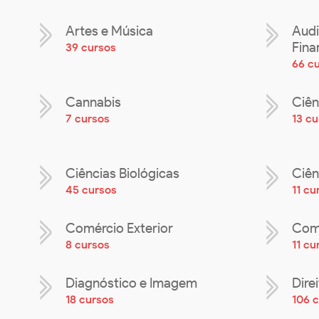
Artes e Música
Audi
Fina
39 cursos
66 c
Cannabis
Ciên
7 cursos
13 cu
Ciências Biológicas
Ciên
45 cursos
11 cu
Comércio Exterior
Comu
8 cursos
11 cu
Diagnóstico e Imagem
Dire
18 cursos
106 