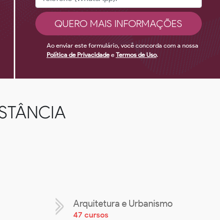
Ao enviar este formulário, você concorda com a nossa
Política de Privacidade
e
Termos de Uso
.
ISTÂNCIA
Arquitetura e Urbanismo
47 cursos