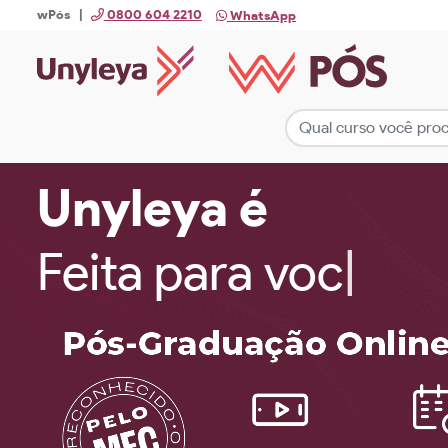
wPós |
0800 604 2210
WhatsApp
Unyleya é
Feita para você!