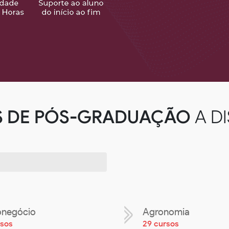
S DE PÓS-GRADUAÇÃO
A D
onegócio
Agronomia
rsos
29 cursos