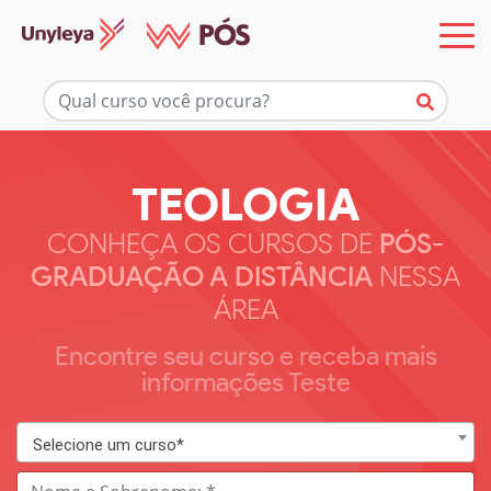
TEOLOGIA
CONHEÇA OS CURSOS DE
PÓS-
GRADUAÇÃO A DISTÂNCIA
NESSA
ÁREA
Encontre seu curso e receba mais
informações Teste
Selecione um curso*