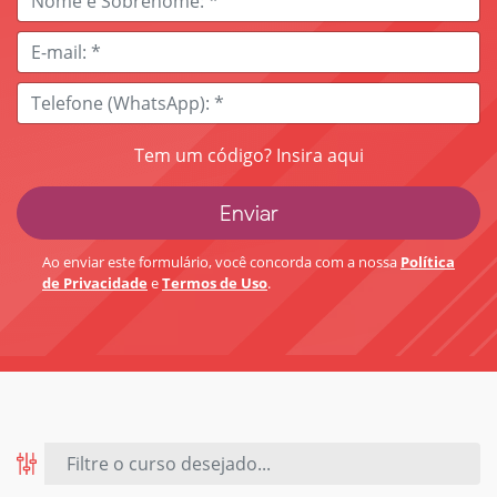
Tem um código? Insira aqui
Ao enviar este formulário, você concorda com a nossa
Política
de Privacidade
e
Termos de Uso
.