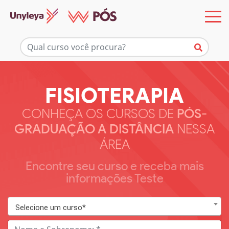
FISIOTERAPIA
CONHEÇA OS CURSOS DE
PÓS-
GRADUAÇÃO A DISTÂNCIA
NESSA
ÁREA
Encontre seu curso e receba mais
informações Teste
Selecione um curso*