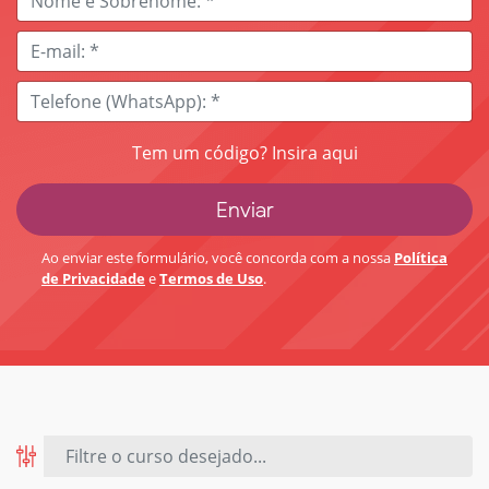
Tem um código? Insira aqui
Ao enviar este formulário, você concorda com a nossa
Política
de Privacidade
e
Termos de Uso
.