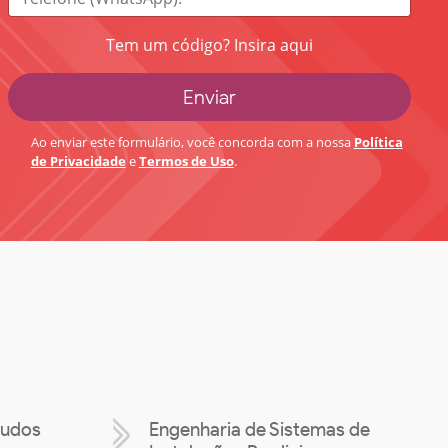
Tem um código? Insira aqui
Ao enviar este formulário, você concorda com a nossa
Política
de Privacidade
e
Termos de Uso
.
tudos
Engenharia de Sistemas de