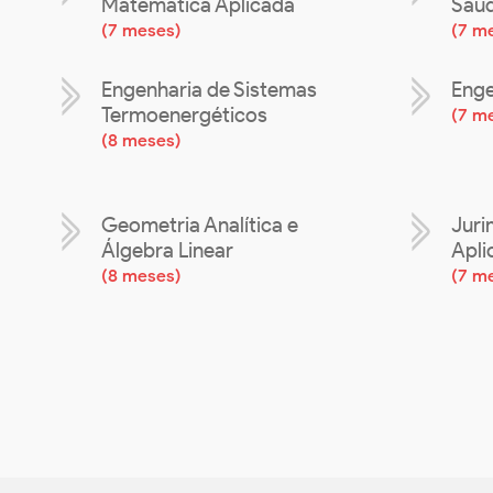
Matemática Aplicada
Saú
(
7 meses
)
(
7 m
Engenharia de Sistemas
Enge
Termoenergéticos
(
7 m
(
8 meses
)
Geometria Analítica e
Juri
Álgebra Linear
Apli
(
8 meses
)
(
7 m