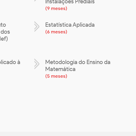
Instalações Prediais
(
9 meses
)
uto
Estatística Aplicada
 dos
(
6 meses
)
Mef)
licado à
Metodologia do Ensino da
Matemática
(
5 meses
)