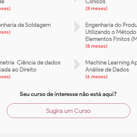
de
Clínicos
eses
)
(
8 meses
)
nharia de Soldagem
Engenharia do Prod
Utilizando o Método
eses
)
Elementos Finitos (
(
8 meses
)
metria  Ciência de dados
Machine Learning Ap
cada ao Direito
Análise de Dados
eses
)
(
6 meses
)
Seu curso de interesse não está aqui?
Sugira um Curso