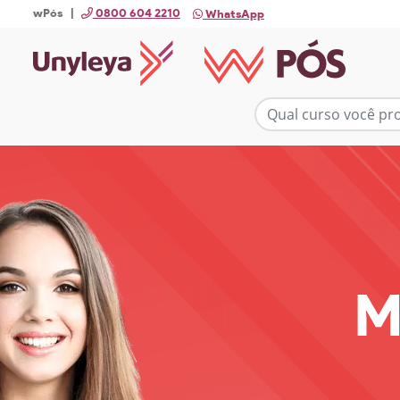
wPós |
0800 604 2210
WhatsApp
M