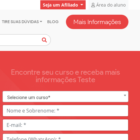
Seja um Afiliado
Área do aluno
Mais Informações
TIRE SUAS DÚVIDAS
BLOG
Encontre seu curso e receba mais
informações Teste
Selecione um curso*