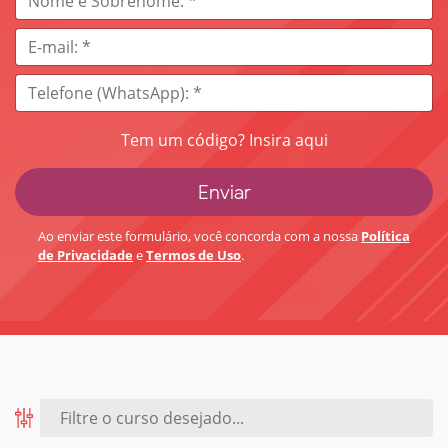
Tem um código? Insira aqui
Ao enviar este formulário, você concorda com a nossa
Política
de Privacidade
e
Termos de Uso
.