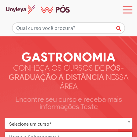
GASTRONOMIA
CONHEÇA OS CURSOS DE
PÓS-
GRADUAÇÃO A DISTÂNCIA
NESSA
ÁREA
Encontre seu curso e receba mais
informações Teste
Selecione um curso*