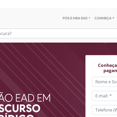
PÓS E MBA EAD
CONHEÇA
Conheça 
pagam
ÃO EAD EM
ISCURSO