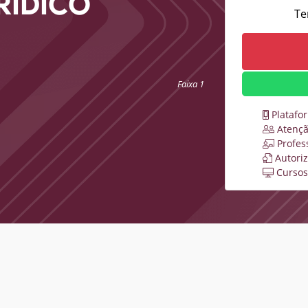
RÍDICO
Te
Faixa 1
Platafo
Atençã
Profes
Autori
Cursos