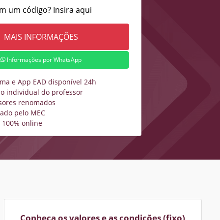
m um código? Insira aqui
Informações por WhatsApp
rma e App EAD disponível 24h
o individual do professor
sores renomados
zado pelo MEC
 100% online
Conheça os valores e as condições (fixo)