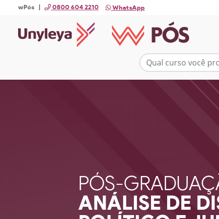
wPós |
0800 604 2210
WhatsApp
PÓS-GRADUAÇ
ANÁLISE DE D