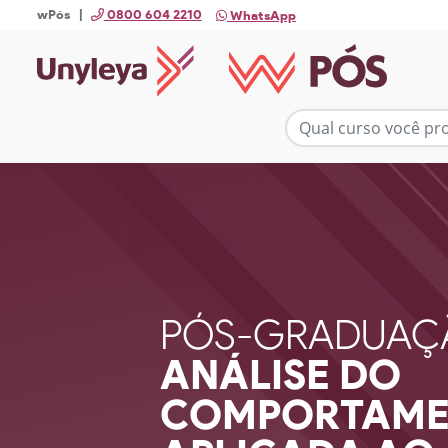
wPós |
0800 604 2210
WhatsApp
PÓS-GRADUAÇ
ANÁLISE DO
COMPORTAM