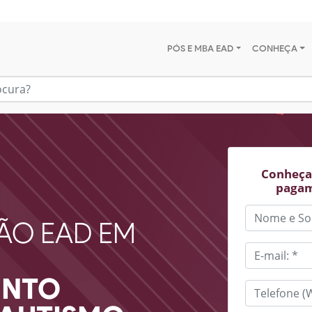
PÓS E MBA EAD
CONHEÇA
Conheça 
pagam
ÃO EAD EM
ENTO