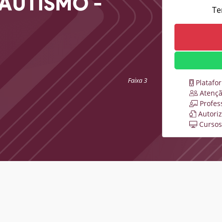
AUTISMO -
Te
Faixa 3
Platafo
Atençã
Profes
Autori
Cursos