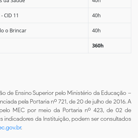
as da Saúde
40h
- CID 11
40h
o o Brincar
40h
360h
ão de Ensino Superior pelo Ministério da Educação –
iada pela Portaria nº 721, de 20 de julho de 2016. A
 pelo MEC por meio da Portaria nº 423, de 02 de
 indicadores da Instituição, podem ser consultados
c.gov.br
.