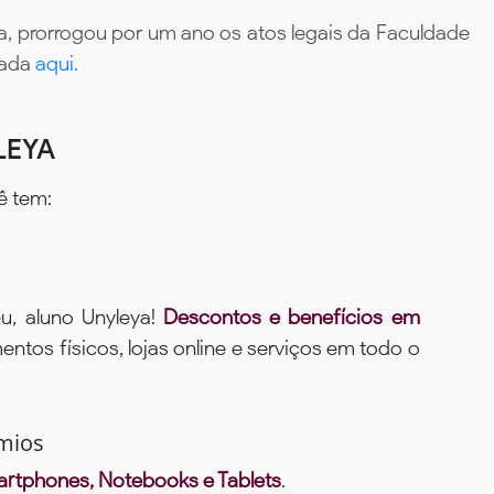
, prorrogou por um ano os atos legais da Faculdade
tada
aqui.
LEYA
ê tem:
u, aluno Unyleya!
Descontos e benefícios em
ntos físicos, lojas online e serviços em todo o
mios
rtphones, Notebooks e Tablets
.