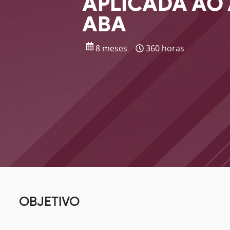
APLICADA AO 
ABA
8 meses
360 horas
OBJETIVO