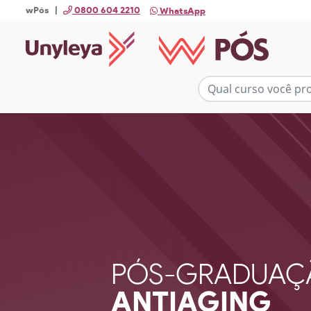
wPós |
0800 604 2210
WhatsApp
PÓS-GRADUAÇ
ANTIAGING