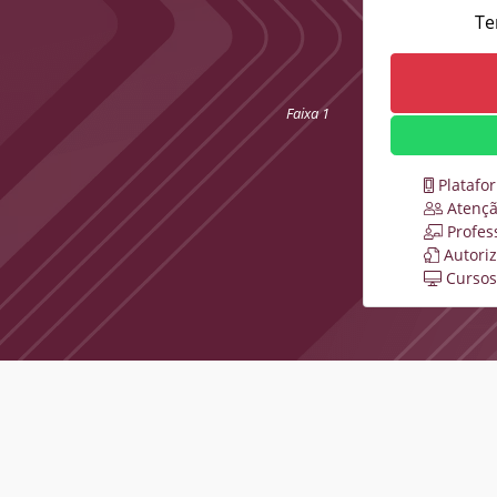
Te
Faixa 1
Platafo
Atençã
Profes
Autori
Cursos