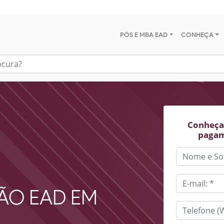
PÓS E MBA EAD
CONHEÇA
Conheça 
pagam
ÃO EAD EM