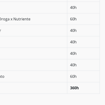
40h
Droga x Nutriente
60h
r
40h
40h
40h
40h
nto
60h
360h