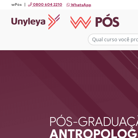
wPós |
0800 604 2210
WhatsApp
PÓS-GRADUAÇ
ANTROPOLOG