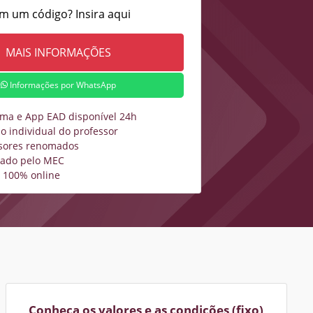
m um código? Insira aqui
Informações por WhatsApp
rma e App EAD disponível 24h
o individual do professor
sores renomados
zado pelo MEC
 100% online
Conheça os valores e as condições (fixo)