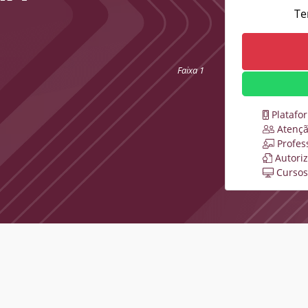
Te
Faixa 1
Platafo
Atençã
Profes
Autori
Cursos