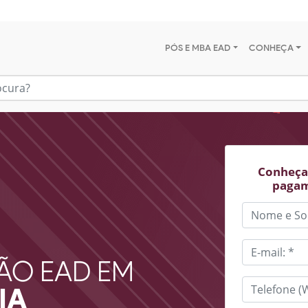
PÓS E MBA EAD
CONHEÇA
Conheça 
pagam
ÃO EAD EM
IA