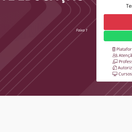
Te
Faixa 1
Platafo
Atençã
Profes
Autori
Cursos