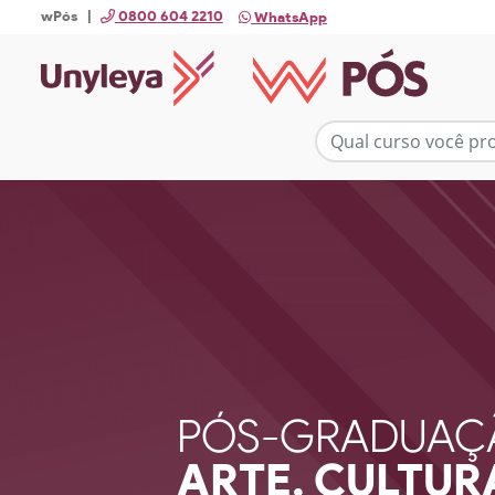
wPós |
0800 604 2210
WhatsApp
PÓS-GRADUAÇ
ARTE, CULTU