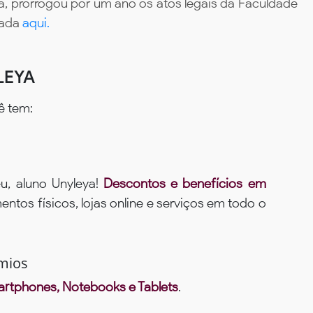
, prorrogou por um ano os atos legais da Faculdade
tada
aqui.
LEYA
ê tem:
u, aluno Unyleya!
Descontos e benefícios em
ntos físicos, lojas online e serviços em todo o
mios
rtphones, Notebooks e Tablets
.