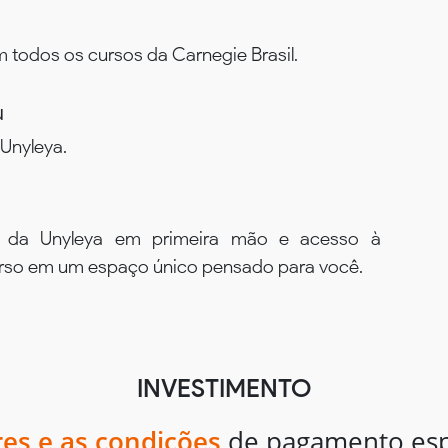
todos os cursos da Carnegie Brasil.
u
Unyleya.
s da Unyleya em primeira mão e acesso à
urso em um espaço único pensado para você.
INVESTIMENTO
res e as condições
de pagamento espe