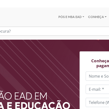
PÓS E MBA EAD
CONHEÇA
Conheça 
pagam
ÃO EAD EM
RA E EDUCAÇÃO