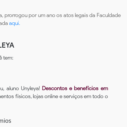
, prorrogou por um ano os atos legais da Faculdade
tada
aqui.
LEYA
ê tem:
u, aluno Unyleya!
Descontos e benefícios em
ntos físicos, lojas online e serviços em todo o
mios