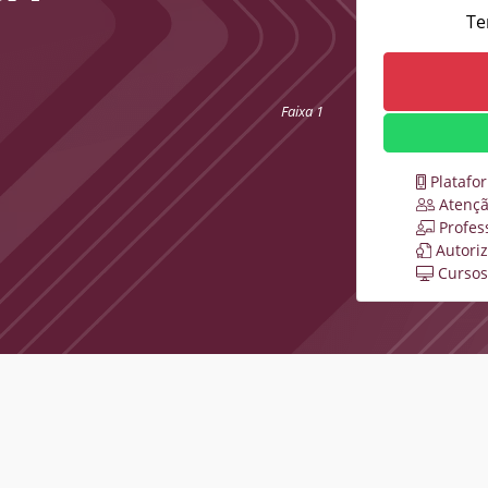
Te
Faixa 1
Platafo
Atençã
Profes
Autori
Cursos