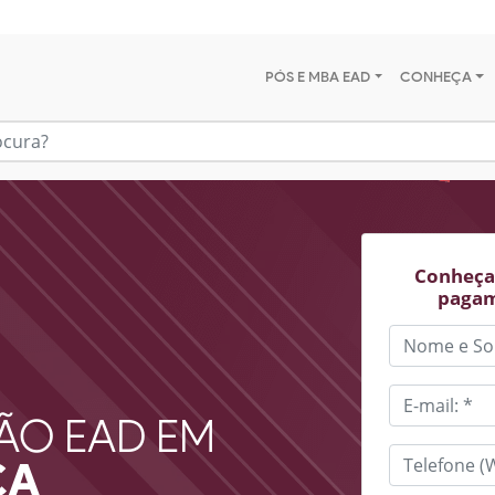
PÓS E MBA EAD
CONHEÇA
Conheça 
pagam
ÃO EAD EM
CA