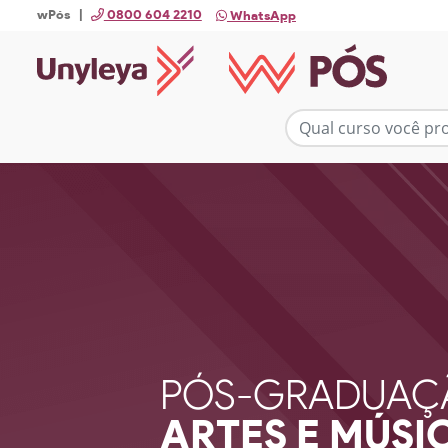
wPós |
0800 604 2210
WhatsApp
PÓS-GRADUAÇ
ARTES E MÚSI