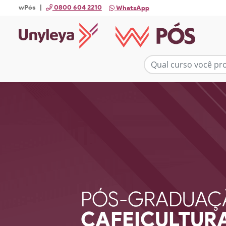
wPós |
0800 604 2210
WhatsApp
PÓS-GRADUAÇ
CAFEICULTUR