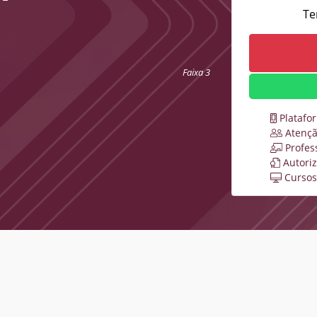
Te
Faixa 3
Platafo
Atençã
Profes
Autori
Cursos