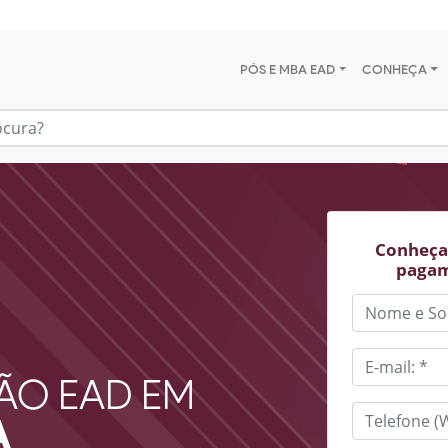
PÓS E MBA EAD
CONHEÇA
Conheça 
pagam
ÃO EAD EM
A