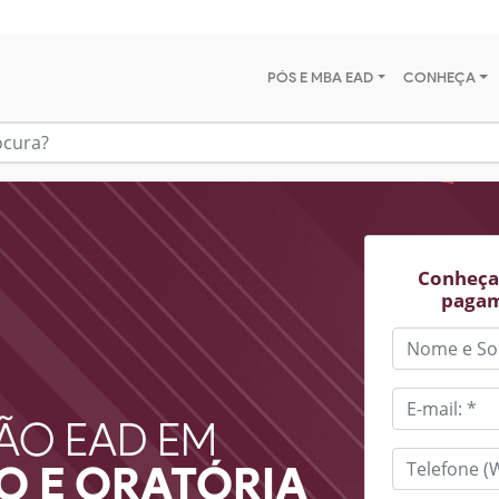
PÓS E MBA EAD
CONHEÇA
Conheça 
pagam
ÃO EAD EM
 E ORATÓRIA