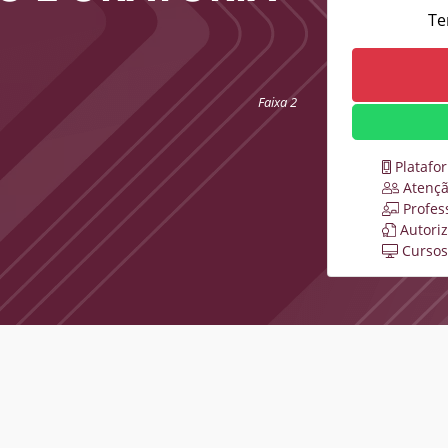
Te
Faixa 2
Platafo
Atençã
Profes
Autori
Cursos