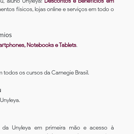
u, aluno Unyleya!
Descontos e benefícios em
ntos físicos, lojas online e serviços em todo o
mios
rtphones, Notebooks e Tablets
.
todos os cursos da Carnegie Brasil.
u
Unyleya.
s da Unyleya em primeira mão e acesso à