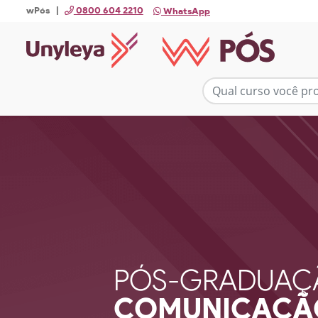
wPós |
0800 604 2210
WhatsApp
PÓS-GRADUAÇ
COMUNICAÇÃO