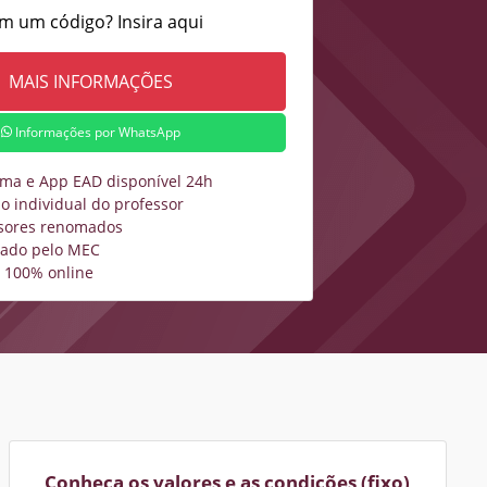
m um código? Insira aqui
Informações por WhatsApp
rma e App EAD disponível 24h
o individual do professor
sores renomados
zado pelo MEC
 100% online
Conheça os valores e as condições (fixo)