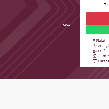
Te
Faixa 3
Platafo
Atençã
Profes
Autori
Cursos