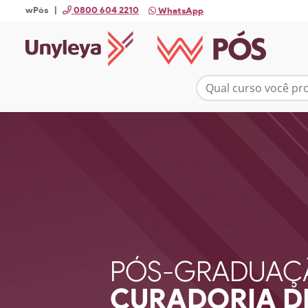
wPós |
0800 604 2210
WhatsApp
PÓS-GRADUAÇ
CURADORIA D