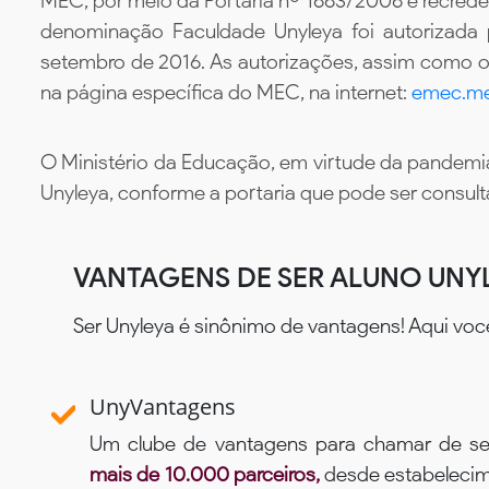
MEC, por meio da Portaria nº 1663/2006 e recredenc
denominação Faculdade Unyleya foi autorizada
setembro de 2016. As autorizações, assim como os
na página específica do MEC, na internet:
emec.me
O Ministério da Educação, em virtude da pandemia
Unyleya, conforme a portaria que pode ser consul
VANTAGENS DE SER ALUNO UNY
Ser Unyleya é sinônimo de vantagens! Aqui voc
UnyVantagens
Um clube de vantagens para chamar de se
mais de 10.000 parceiros,
desde estabelecime