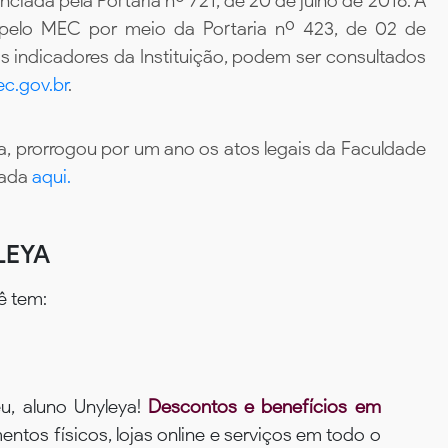
iada pela Portaria nº 721, de 20 de julho de 2016. A
 pelo MEC por meio da Portaria nº 423, de 02 de
 indicadores da Instituição, podem ser consultados
c.gov.br
.
, prorrogou por um ano os atos legais da Faculdade
tada
aqui.
LEYA
ê tem:
u, aluno Unyleya!
Descontos e benefícios em
ntos físicos, lojas online e serviços em todo o