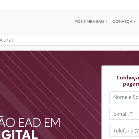
PÓS E MBA EAD
CONHEÇA
Conheça 
pagam
ÃO EAD EM
IGITAL