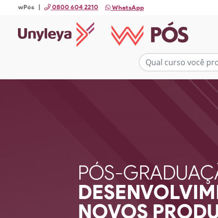
wPós |
0800 604 2210
WhatsApp
PÓS-GRADUAÇ
DESENVOLVIM
NOVOS PROD