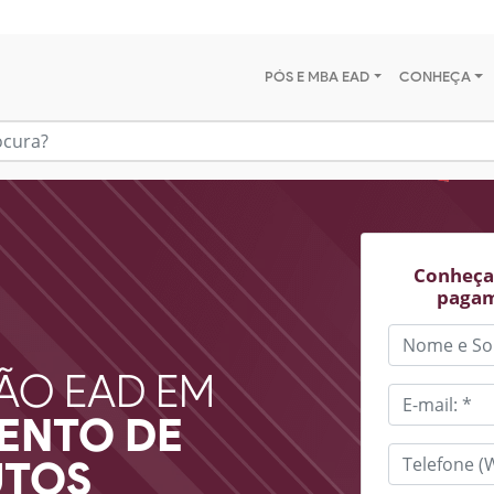
PÓS E MBA EAD
CONHEÇA
Conheça 
pagam
ÃO EAD EM
ENTO DE
UTOS