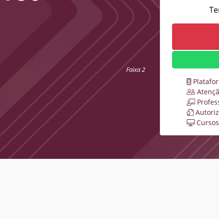
Te
Faixa 2
Platafo
Atençã
Profes
Autori
Cursos