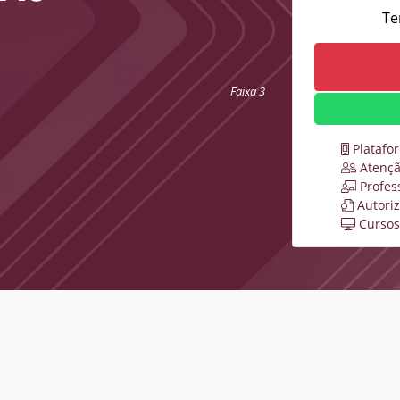
Te
Faixa 3
Platafo
Atençã
Profes
Autori
Cursos