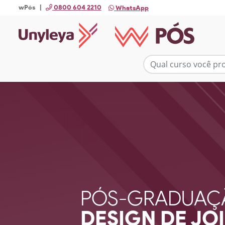
wPós |
0800 604 2210
WhatsApp
PÓS-GRADUAÇ
DESIGN DE JO