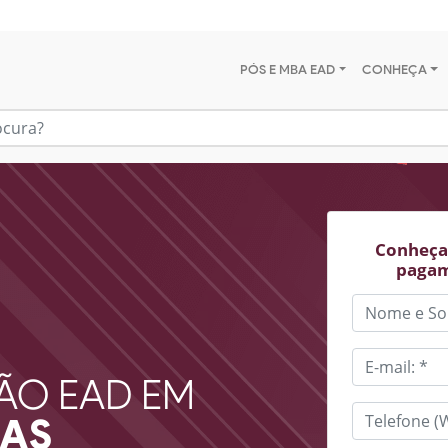
PÓS E MBA EAD
CONHEÇA
Conheça 
pagam
ÃO EAD EM
IAS