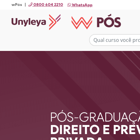
wPós |
0800 604 2210
WhatsApp
PÓS-GRADUAÇ
DIREITO E PR