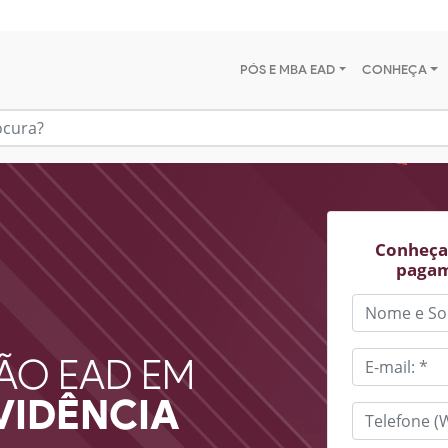
PÓS E MBA EAD
CONHEÇA
Conheça 
pagam
ÃO EAD EM
EVIDÊNCIA