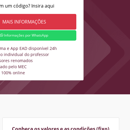
m um código? Insira aqui
Informações por WhatsApp
rma e App EAD disponível 24h
o individual do professor
sores renomados
zado pelo MEC
 100% online
Conheça os valores e as condições (fixo)