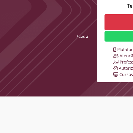
Te
Faixa 2
Platafo
Atençã
Profes
Autori
Cursos