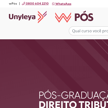
wPós |
0800 604 2210
WhatsApp
PÓS-GRADUAÇ
DIREITO TRIB