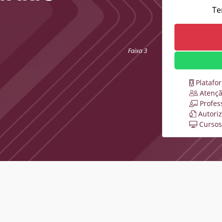
Te
Faixa 3
Platafo
Atençã
Profes
Autori
Cursos