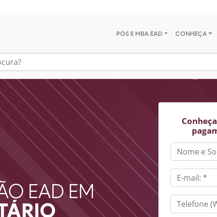
PÓS E MBA EAD
CONHEÇA
Conheça 
pagam
ÃO EAD EM
UTÁRIO