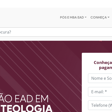
PÓS E MBA EAD
CONHEÇA
Conheça 
pagam
ÃO EAD EM
 TEOLOGIA