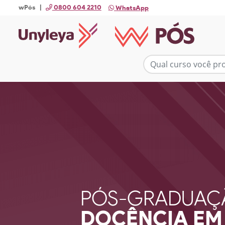
wPós |
0800 604 2210
WhatsApp
PÓS-GRADUAÇ
DOCÊNCIA EM