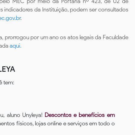
 pelo MEC por meio da Portaria nº 423, de 02 de
 indicadores da Instituição, podem ser consultados
c.gov.br
.
, prorrogou por um ano os atos legais da Faculdade
tada
aqui.
LEYA
ê tem:
u, aluno Unyleya!
Descontos e benefícios em
ntos físicos, lojas online e serviços em todo o