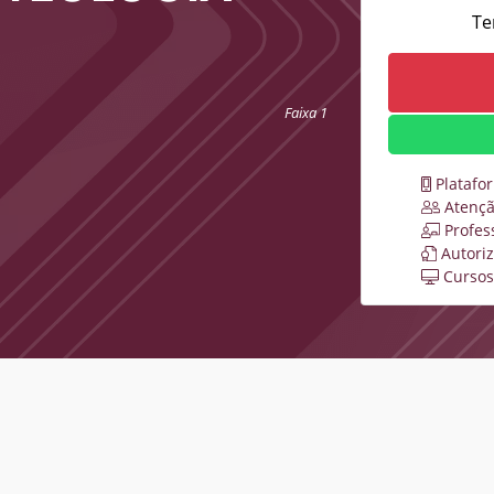
Te
Faixa 1
Platafo
Atençã
Profes
Autori
Cursos