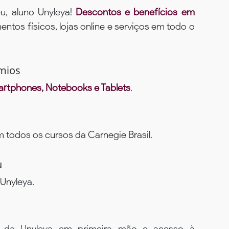
u, aluno Unyleya!
Descontos e benefícios em
ntos físicos, lojas online e serviços em todo o
mios
rtphones, Notebooks e Tablets
.
todos os cursos da Carnegie Brasil.
u
Unyleya.
s da Unyleya em primeira mão e acesso à