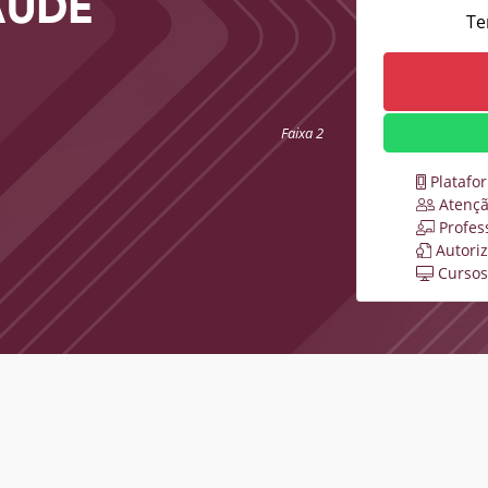
AÚDE
Te
Faixa 2
Platafo
Atençã
Profes
Autori
Cursos