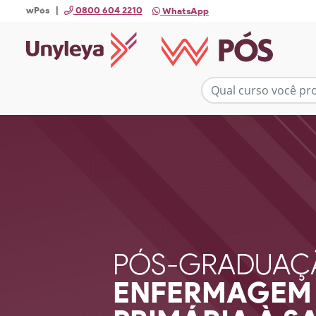
wPós |
0800 604 2210
WhatsApp
PÓS-GRADUAÇ
ENFERMAGEM