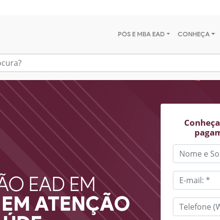
PÓS E MBA EAD
CONHEÇA
Conheça 
pagam
ÃO EAD EM
 EM ATENÇÃO