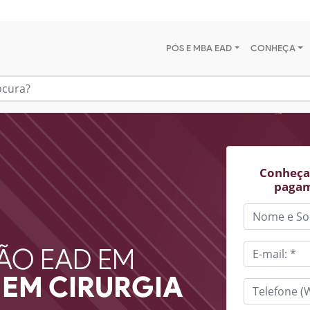
PÓS E MBA EAD
CONHEÇA
Conheça 
pagam
ÃO EAD EM
EM CIRURGIA