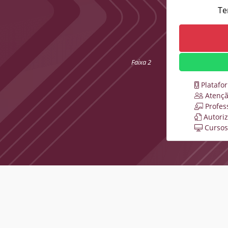
Te
Faixa 2
Platafo
Atençã
Profes
Autori
Cursos