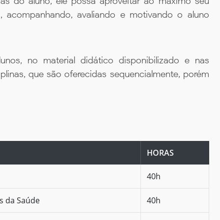
ias do aluno, ele possa aproveitar ao máximo seu
da, acompanhando, avaliando e motivando o aluno
unos, no material didático disponibilizado e nas
iplinas, que são oferecidas sequencialmente, porém
HORAS
40h
as da Saúde
40h