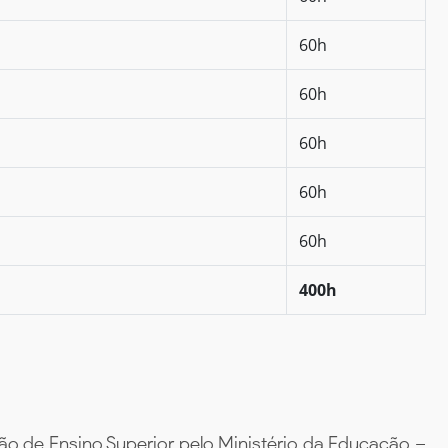
60h
60h
60h
60h
60h
400h
ão de Ensino Superior pelo Ministério da Educação –