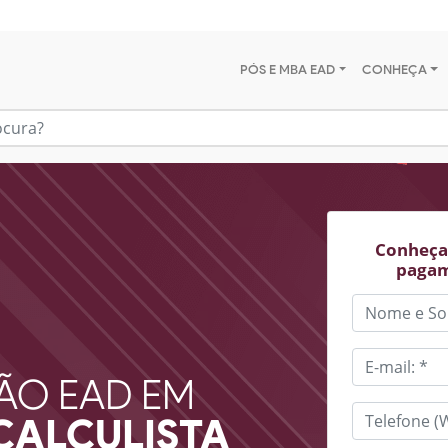
PÓS E MBA EAD
CONHEÇA
Conheça 
pagam
ÃO EAD EM
CALCULISTA