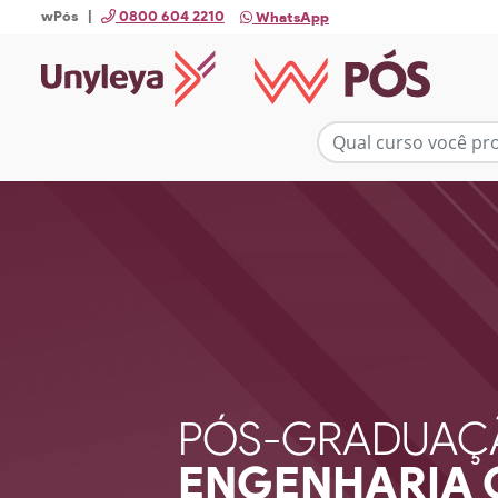
wPós |
0800 604 2210
WhatsApp
PÓS-GRADUAÇ
ENGENHARIA 