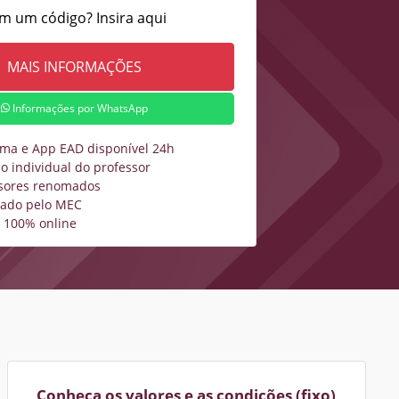
m um código? Insira aqui
Informações por WhatsApp
rma e App EAD disponível 24h
o individual do professor
sores renomados
zado pelo MEC
 100% online
Conheça os valores e as condições (fixo)