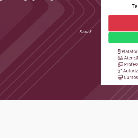
Te
Faixa 3
Platafo
Atençã
Profes
Autori
Cursos