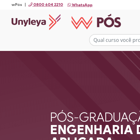
wPós |
0800 604 2210
WhatsApp
PÓS-GRADUAÇ
ENGENHARIA 