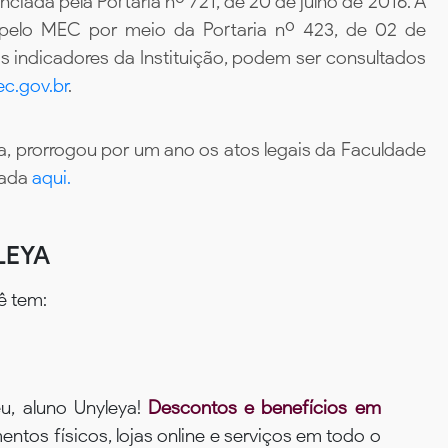
iada pela Portaria nº 721, de 20 de julho de 2016. A
 pelo MEC por meio da Portaria nº 423, de 02 de
 indicadores da Instituição, podem ser consultados
c.gov.br
.
, prorrogou por um ano os atos legais da Faculdade
tada
aqui.
LEYA
ê tem:
u, aluno Unyleya!
Descontos e benefícios em
ntos físicos, lojas online e serviços em todo o