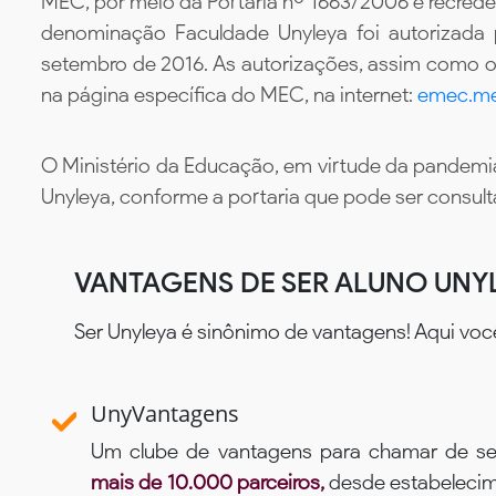
MEC, por meio da Portaria nº 1663/2006 e recredenc
denominação Faculdade Unyleya foi autorizada
setembro de 2016. As autorizações, assim como os
na página específica do MEC, na internet:
emec.me
O Ministério da Educação, em virtude da pandemia
Unyleya, conforme a portaria que pode ser consul
VANTAGENS DE SER ALUNO UNY
Ser Unyleya é sinônimo de vantagens! Aqui voc
UnyVantagens
Um clube de vantagens para chamar de se
mais de 10.000 parceiros,
desde estabelecime