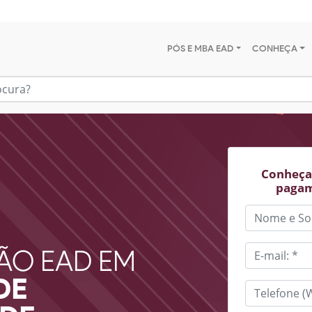
PÓS E MBA EAD
CONHEÇA
Conheça 
pagam
ÃO EAD EM
DE