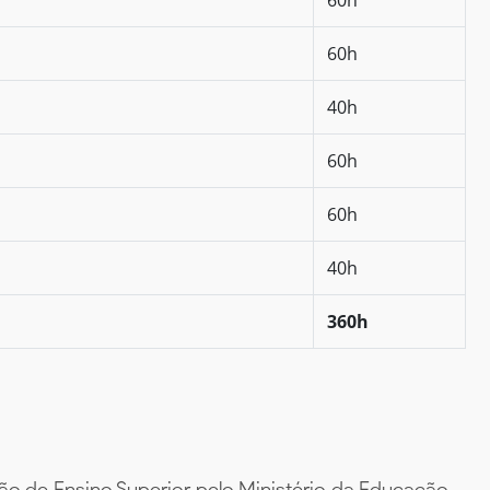
60h
40h
60h
60h
40h
360h
ão de Ensino Superior pelo Ministério da Educação –