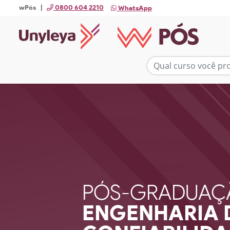
wPós |
0800 604 2210
WhatsApp
PÓS-GRADUAÇ
ENGENHARIA 