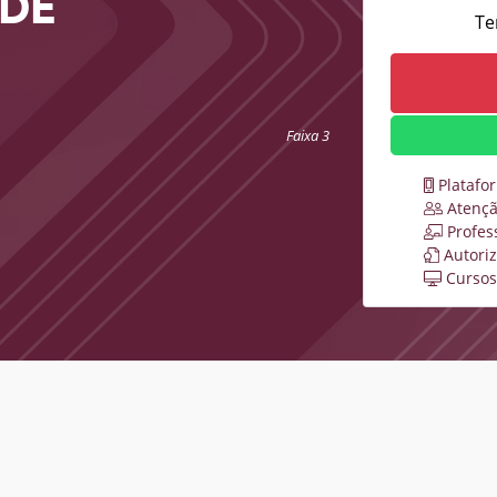
ADE
Te
Faixa 3
Platafo
Atençã
Profes
Autori
Cursos