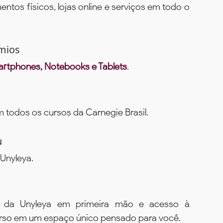
ntos físicos, lojas online e serviços em todo o
mios
rtphones, Notebooks e Tablets
.
todos os cursos da Carnegie Brasil.
u
Unyleya.
s da Unyleya em primeira mão e acesso à
urso em um espaço único pensado para você.