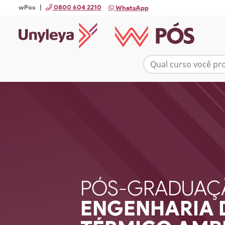
wPós |
0800 604 2210
WhatsApp
PÓS-GRADUAÇ
ENGENHARIA 