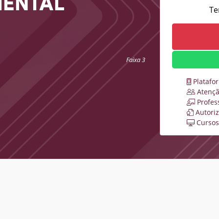
IENTAL
Te
Faixa 3
Platafo
Atençã
Profes
Autori
Cursos