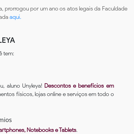
, prorrogou por um ano os atos legais da Faculdade
tada
aqui.
LEYA
ê tem:
u, aluno Unyleya!
Descontos e benefícios em
ntos físicos, lojas online e serviços em todo o
mios
rtphones, Notebooks e Tablets
.