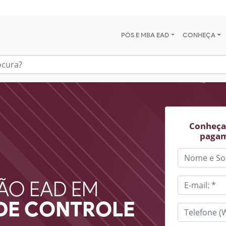
PÓS E MBA EAD
CONHEÇA
Conheça 
pagam
ÃO EAD EM
DE CONTROLE