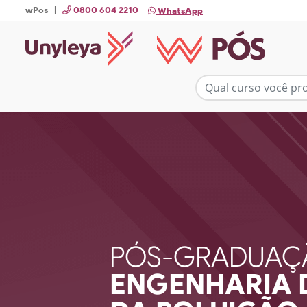
wPós |
0800 604 2210
WhatsApp
PÓS-GRADUAÇ
ENGENHARIA 