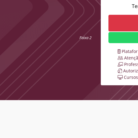
Te
Faixa 2
Platafo
Atençã
Profes
Autori
Cursos