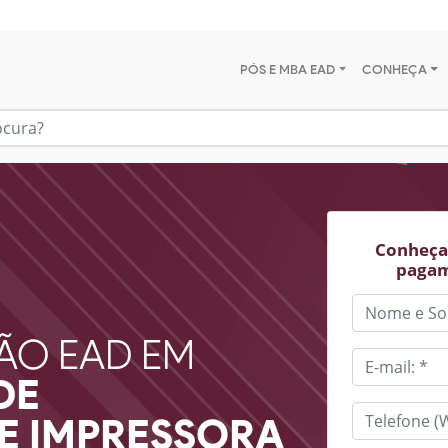
PÓS E MBA EAD
CONHEÇA
Conheça 
pagam
ÃO EAD EM
DE
E IMPRESSORA