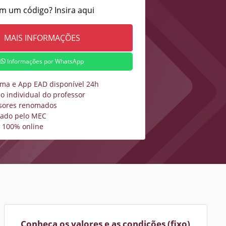
m um código? Insira aqui
Informações por WhatsApp
rma e App EAD disponível 24h
o individual do professor
sores renomados
zado pelo MEC
 100% online
Conheça os valores e as condições (fixo)