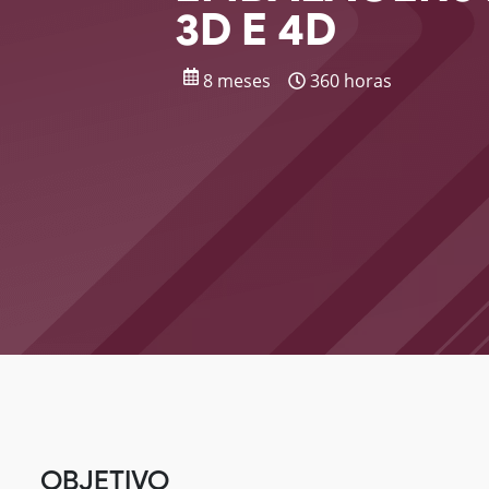
3D E 4D
8 meses
360 horas
OBJETIVO