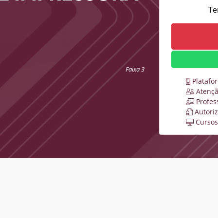
Te
Faixa 3
Platafo
Atençã
Profes
Autori
Cursos