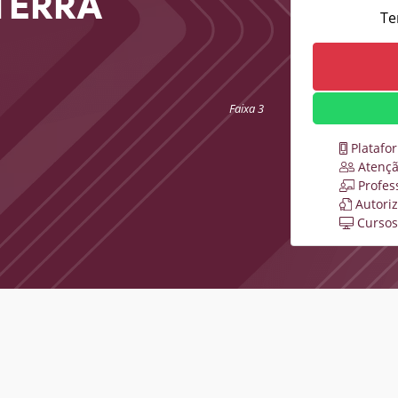
TERRA
Te
Faixa 3
Platafo
Atençã
Profes
Autori
Cursos