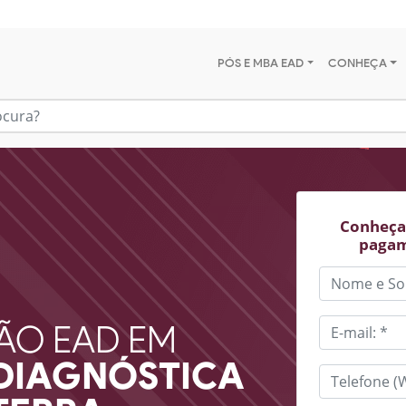
PÓS E MBA EAD
CONHEÇA
Conheça 
pagam
ÃO EAD EM
DIAGNÓSTICA