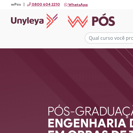
wPós |
0800 604 2210
WhatsApp
PÓS-GRADUAÇ
ENGENHARIA 