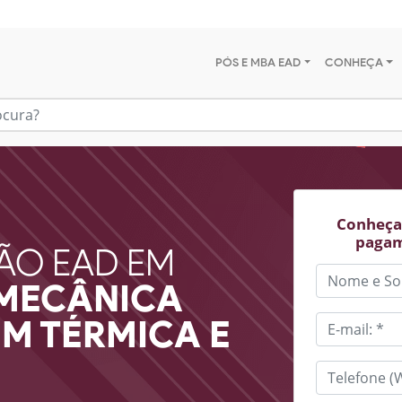
PÓS E MBA EAD
CONHEÇA
Conheça 
pagam
ÃO EAD EM
MECÂNICA
M TÉRMICA E