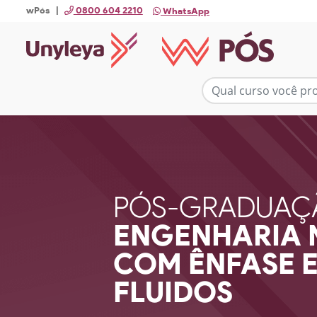
wPós |
0800 604 2210
WhatsApp
PÓS-GRADUAÇ
ENGENHARIA 
COM ÊNFASE E
FLUIDOS