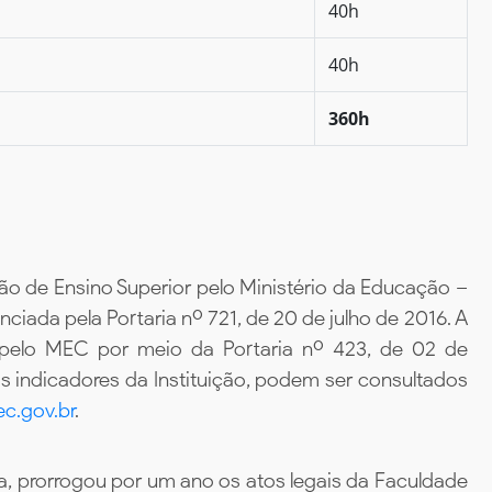
40h
40h
360h
ão de Ensino Superior pelo Ministério da Educação –
iada pela Portaria nº 721, de 20 de julho de 2016. A
 pelo MEC por meio da Portaria nº 423, de 02 de
 indicadores da Instituição, podem ser consultados
c.gov.br
.
, prorrogou por um ano os atos legais da Faculdade