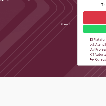
Te
Faixa 3
Platafo
Atençã
Profes
Autori
Cursos