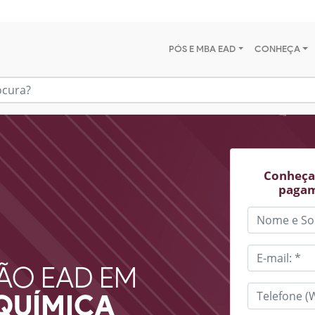
PÓS E MBA EAD
CONHEÇA
Conheça 
pagam
ÃO EAD EM
QUÍMICA