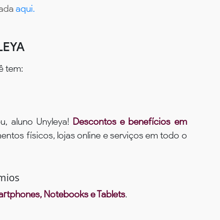
tada
aqui.
LEYA
ê tem:
u, aluno Unyleya!
Descontos e benefícios em
ntos físicos, lojas online e serviços em todo o
mios
rtphones, Notebooks e Tablets
.