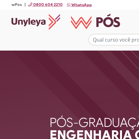
wPós |
0800 604 2210
WhatsApp
PÓS-GRADUAÇ
ENGENHARIA 