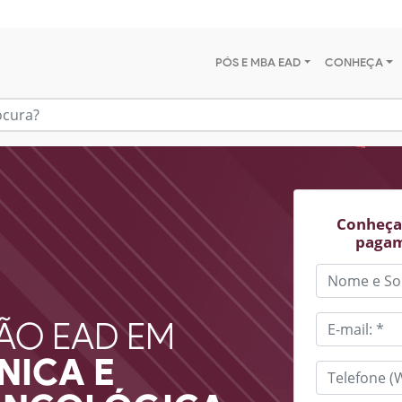
PÓS E MBA EAD
CONHEÇA
Conheça 
pagam
ÃO EAD EM
NICA E