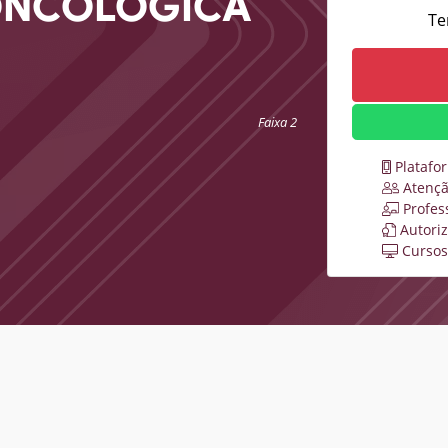
ONCOLÓGICA
Te
Faixa 2
Platafo
Atençã
Profes
Autori
Cursos