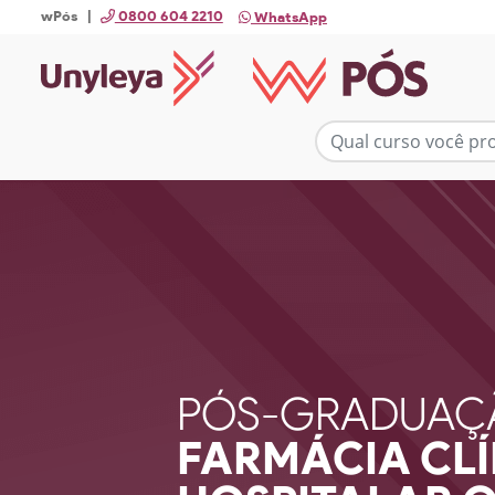
wPós |
0800 604 2210
WhatsApp
PÓS-GRADUAÇ
FARMÁCIA CLÍ