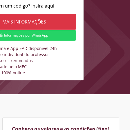
m um código? Insira aqui
Informações por WhatsApp
rma e App EAD disponível 24h
o individual do professor
sores renomados
zado pelo MEC
 100% online
Conheça os valores e as condições (fixo)