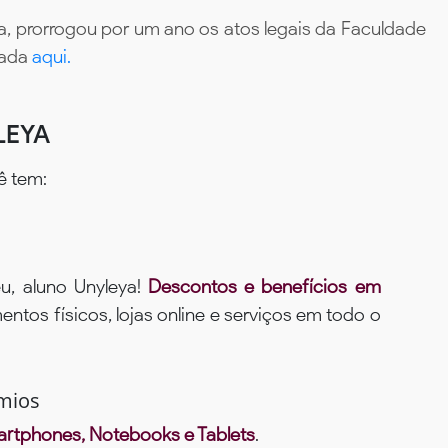
, prorrogou por um ano os atos legais da Faculdade
tada
aqui.
LEYA
ê tem:
u, aluno Unyleya!
Descontos e benefícios em
ntos físicos, lojas online e serviços em todo o
mios
rtphones, Notebooks e Tablets
.