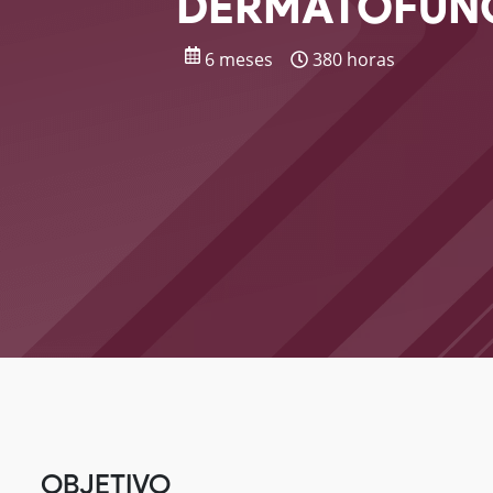
DERMATOFUN
6 meses
380 horas
OBJETIVO