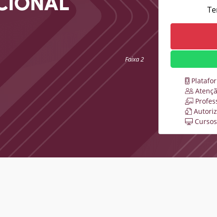
CIONAL
Te
Faixa 2
Platafo
Atençã
Profes
Autori
Cursos