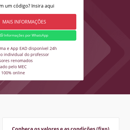
m um código? Insira aqui
Informações por WhatsApp
rma e App EAD disponível 24h
o individual do professor
sores renomados
zado pelo MEC
 100% online
Conheça os valores e as condições (fixo)