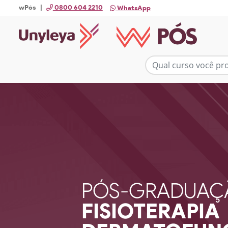
wPós |
0800 604 2210
WhatsApp
PÓS-GRADUAÇ
FISIOTERAPIA