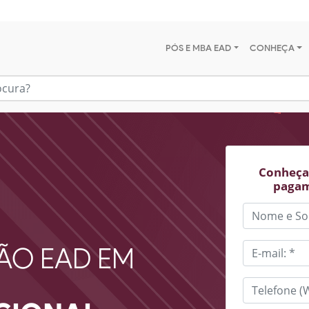
PÓS E MBA EAD
CONHEÇA
Conheça 
pagam
ÃO EAD EM