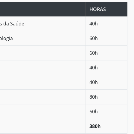
HORAS
as da Saúde
40h
ologia
60h
60h
40h
40h
80h
60h
380h