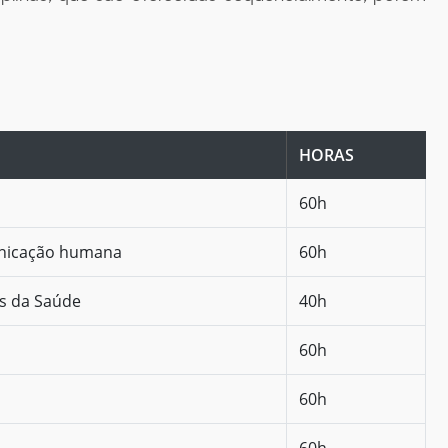
HORAS
60h
unicação humana
60h
as da Saúde
40h
60h
60h
60h