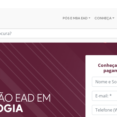
PÓS E MBA EAD
CONHEÇA
Conheça 
pagam
ÃO EAD EM
OGIA