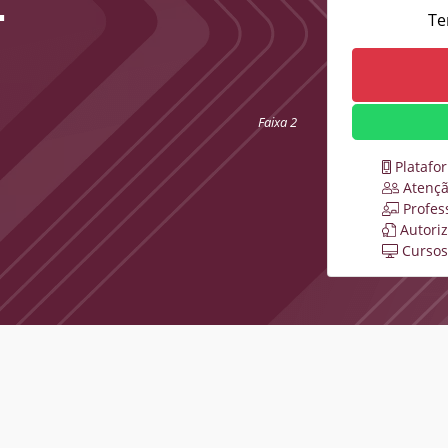
L
Te
Faixa 2
Platafo
Atençã
Profes
Autori
Cursos