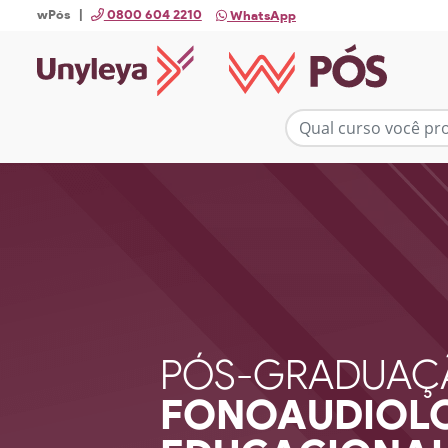
wPós |
0800 604 2210
WhatsApp
PÓS-GRADUAÇ
FONOAUDIOL