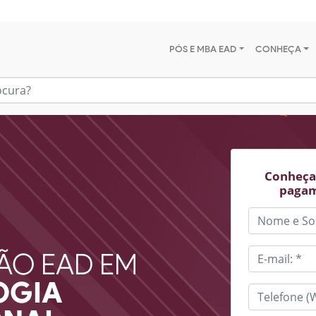
PÓS E MBA EAD
CONHEÇA
Conheça 
pagam
ÃO EAD EM
OGIA