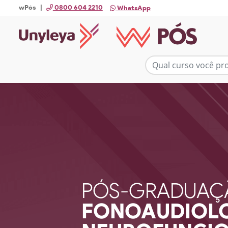
wPós |
0800 604 2210
WhatsApp
PÓS-GRADUAÇ
FONOAUDIOL