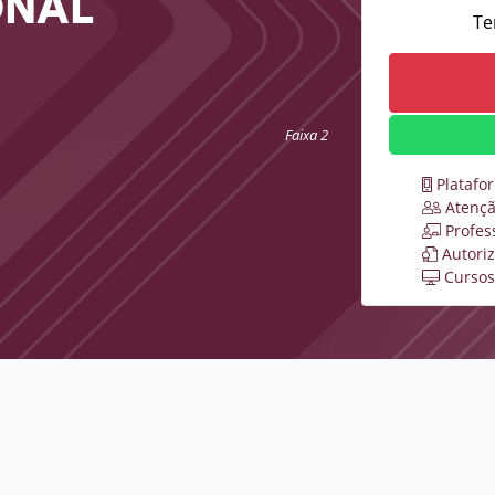
ONAL
Te
Faixa 2
Platafo
Atençã
Profes
Autori
Cursos