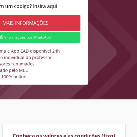
m um código? Insira aqui
Informações por WhatsApp
rma e App EAD disponível 24h
o individual do professor
sores renomados
zado pelo MEC
 100% online
Conheça os valores e as condições (fixo)