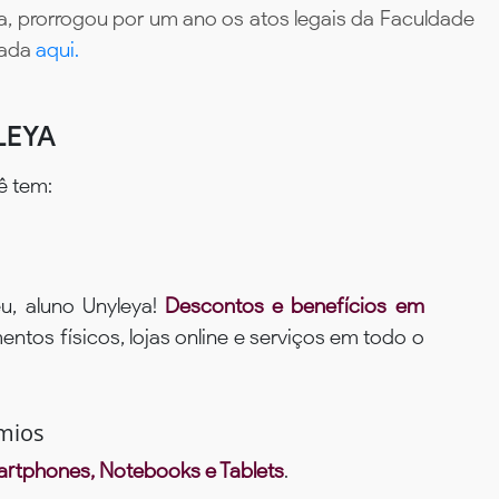
, prorrogou por um ano os atos legais da Faculdade
tada
aqui.
LEYA
ê tem:
u, aluno Unyleya!
Descontos e benefícios em
ntos físicos, lojas online e serviços em todo o
mios
rtphones, Notebooks e Tablets
.