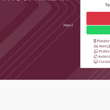
Te
Faixa 2
Platafo
Atençã
Profes
Autori
Cursos