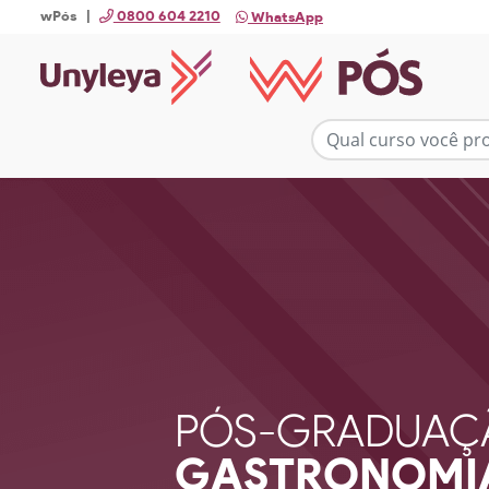
wPós |
0800 604 2210
WhatsApp
PÓS-GRADUAÇ
GASTRONOMIA