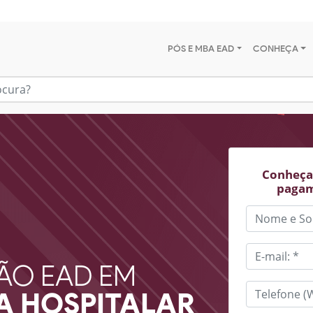
PÓS E MBA EAD
CONHEÇA
Conheça 
pagam
ÃO EAD EM
 HOSPITALAR