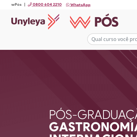
wPós |
0800 604 2210
WhatsApp
PÓS-GRADUAÇ
GASTRONOMI