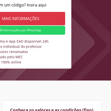
m um código? Insira aqui
Informações por WhatsApp
rma e App EAD disponível 24h
o individual do professor
sores renomados
zado pelo MEC
 100% online
Conheça os valores e as condições (fixo)