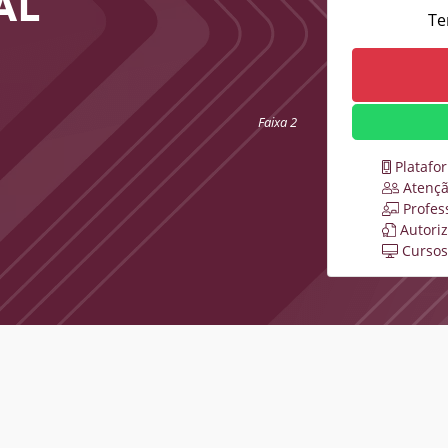
AL
Te
Faixa 2
Platafo
Atençã
Profes
Autori
Cursos