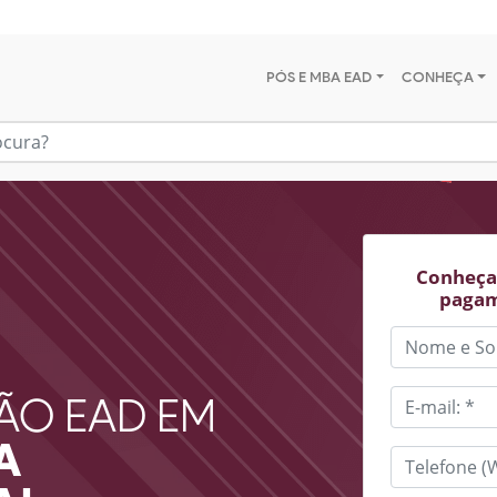
PÓS E MBA EAD
CONHEÇA
Conheça 
pagam
ÃO EAD EM
A