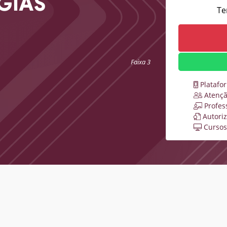
GIAS
Te
Faixa 3
Platafo
Atençã
Profes
Autori
Cursos