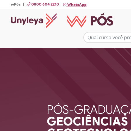
wPós |
0800 604 2210
WhatsApp
PÓS-GRADUAÇ
GEOCIÊNCIAS 