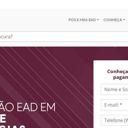
PÓS E MBA EAD
CONHEÇA
Conheça 
pagam
ÃO EAD EM
E