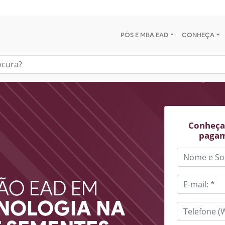
PÓS E MBA EAD
CONHEÇA
Conheça 
pagam
ÃO EAD EM
CNOLOGIA NA