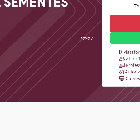
 SEMENTES
Te
Faixa 3
Platafo
Atençã
Profes
Autori
Cursos