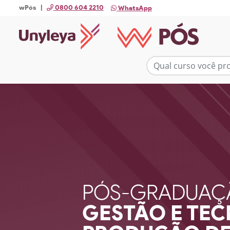
wPós |
0800 604 2210
WhatsApp
PÓS-GRADUAÇ
GESTÃO E TE