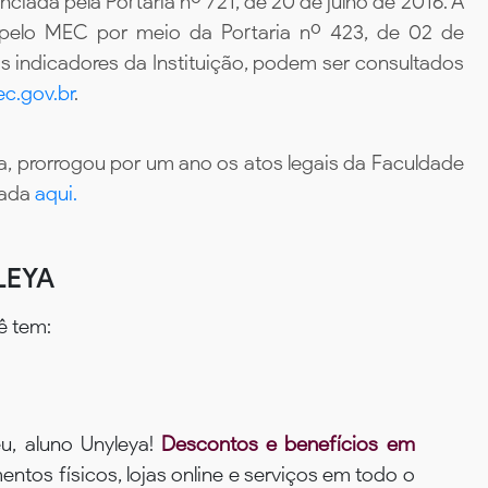
iada pela Portaria nº 721, de 20 de julho de 2016. A
 pelo MEC por meio da Portaria nº 423, de 02 de
 indicadores da Instituição, podem ser consultados
c.gov.br
.
, prorrogou por um ano os atos legais da Faculdade
tada
aqui.
LEYA
ê tem:
u, aluno Unyleya!
Descontos e benefícios em
ntos físicos, lojas online e serviços em todo o