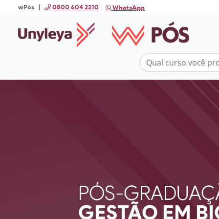
wPós |
0800 604 2210
WhatsApp
PÓS-GRADUAÇ
GESTÃO EM BI