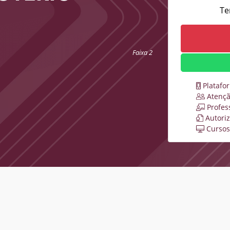
Te
Faixa 2
Platafo
Atençã
Profes
Autori
Cursos