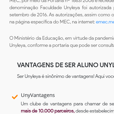
MEC, por meio da Portaria nº 1663/2006 e recredenc
denominação Faculdade Unyleya foi autorizada
setembro de 2016. As autorizações, assim como os
na página específica do MEC, na internet:
emec.me
O Ministério da Educação, em virtude da pandemia
Unyleya, conforme a portaria que pode ser consul
VANTAGENS DE SER ALUNO UNY
Ser Unyleya é sinônimo de vantagens! Aqui voc
UnyVantagens
Um clube de vantagens para chamar de se
mais de 10.000 parceiros,
desde estabelecime