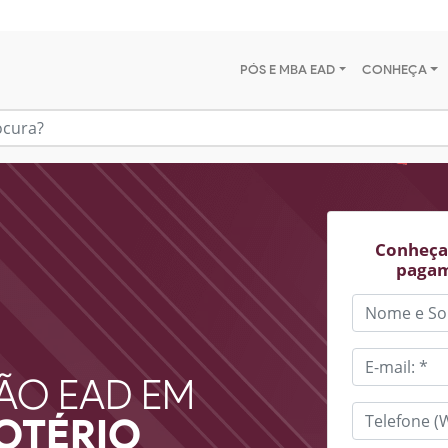
PÓS E MBA EAD
CONHEÇA
Conheça 
pagam
ÃO EAD EM
OTÉRIO