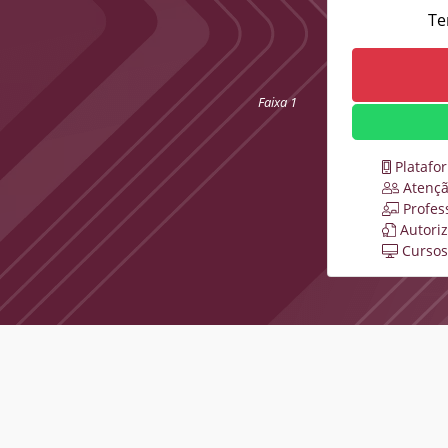
Te
Faixa 1
Platafo
Atençã
Profes
Autori
Cursos