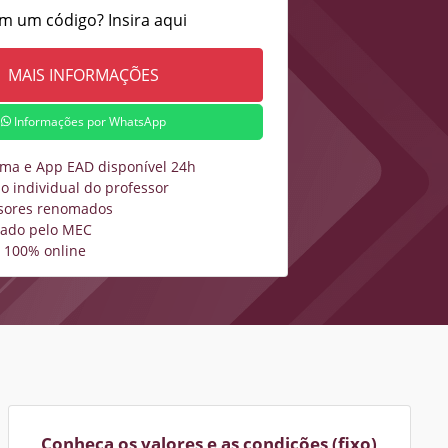
m um código? Insira aqui
Informações por WhatsApp
rma e App EAD disponível 24h
o individual do professor
sores renomados
zado pelo MEC
 100% online
Conheça os valores e as condições (fixo)