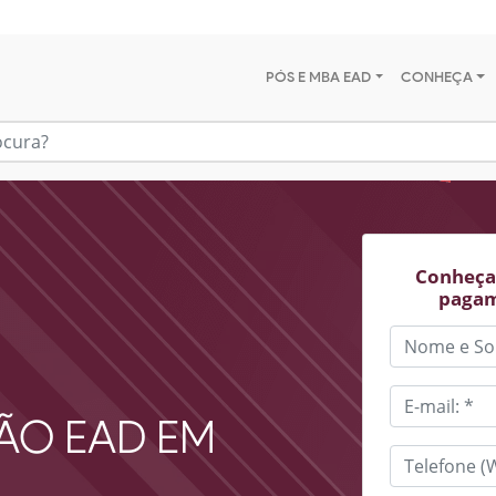
PÓS E MBA EAD
CONHEÇA
Conheça 
pagam
ÃO EAD EM