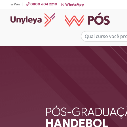
wPós |
0800 604 2210
WhatsApp
PÓS-GRADUAÇ
HANDEBOL