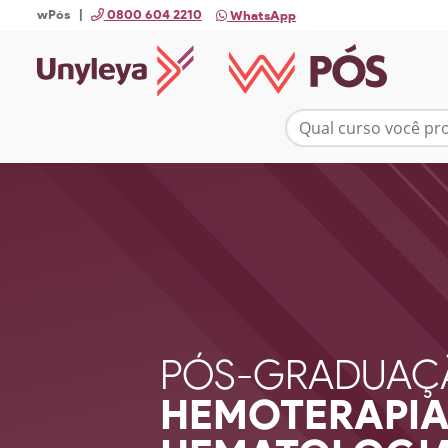
wPós |
0800 604 2210
WhatsApp
PÓS-GRADUAÇ
HEMOTERAPIA