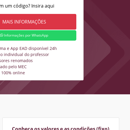
m um código? Insira aqui
Informações por WhatsApp
rma e App EAD disponível 24h
o individual do professor
sores renomados
zado pelo MEC
 100% online
Conheça os valores e as condições (fixo)