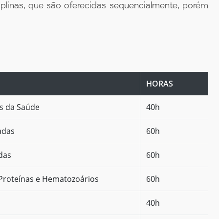
iplinas, que são oferecidas sequencialmente, porém
HORAS
as da Saúde
40h
adas
60h
das
60h
 Proteínas e Hematozoários
60h
40h