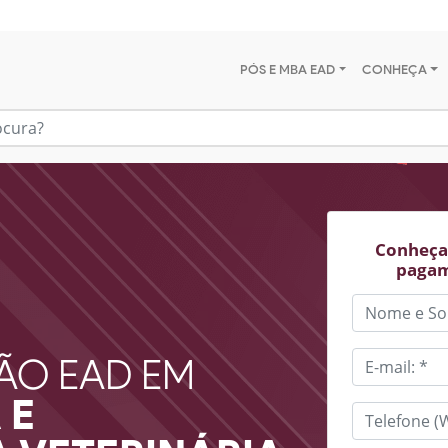
PÓS E MBA EAD
CONHEÇA
Conheça 
pagam
ÃO EAD EM
 E