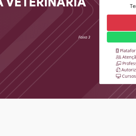
 VETERINÁRIA
Te
Faixa 3
Platafo
Atençã
Profes
Autori
Cursos