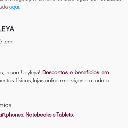
tada
aqui.
LEYA
ê tem:
u, aluno Unyleya!
Descontos e benefícios em
ntos físicos, lojas online e serviços em todo o
mios
rtphones, Notebooks e Tablets
.