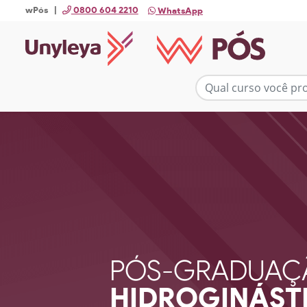
wPós |
0800 604 2210
WhatsApp
PÓS-GRADUAÇ
HIDROGINÁST