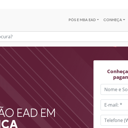
PÓS E MBA EAD
CONHEÇA
Conheça 
pagam
ÃO EAD EM
ICA