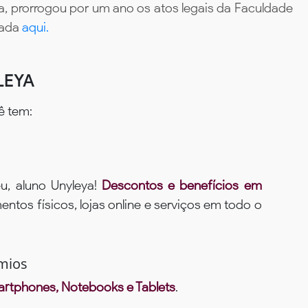
, prorrogou por um ano os atos legais da Faculdade
tada
aqui.
LEYA
ê tem:
u, aluno Unyleya!
Descontos e benefícios em
ntos físicos, lojas online e serviços em todo o
mios
rtphones, Notebooks e Tablets
.