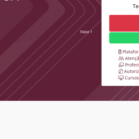
Te
Faixa 1
Platafo
Atençã
Profes
Autori
Cursos