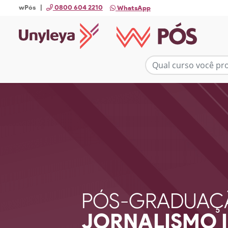
wPós |
0800 604 2210
WhatsApp
PÓS-GRADUAÇ
JORNALISMO 