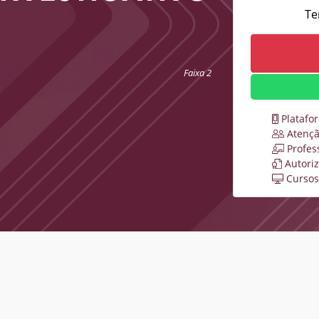
Te
Faixa 2
Platafo
Atençã
Profes
Autori
Cursos