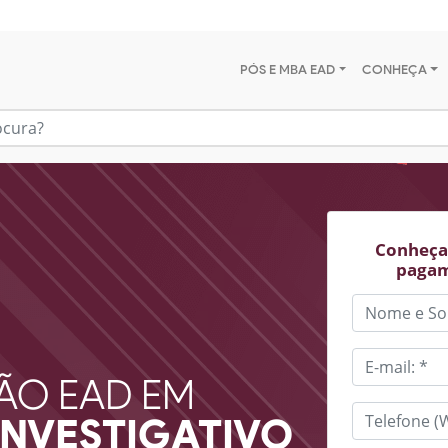
PÓS E MBA EAD
CONHEÇA
Conheça 
pagam
ÃO EAD EM
INVESTIGATIVO