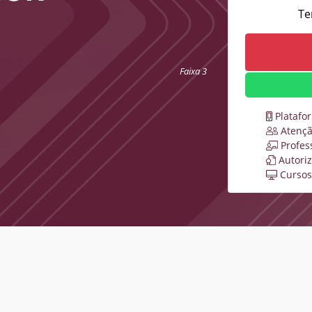
Te
Faixa 3
Platafo
Atençã
Profes
Autori
Cursos