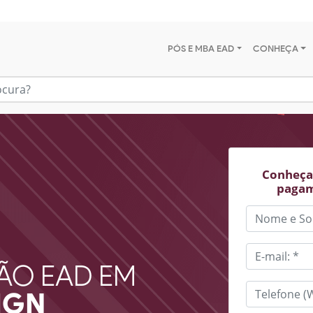
PÓS E MBA EAD
CONHEÇA
Conheça 
pagam
ÃO EAD EM
IGN