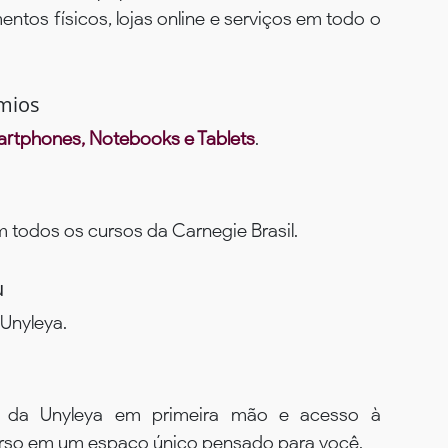
ntos físicos, lojas online e serviços em todo o
mios
rtphones, Notebooks e Tablets
.
todos os cursos da Carnegie Brasil.
u
Unyleya.
s da Unyleya em primeira mão e acesso à
urso em um espaço único pensado para você.