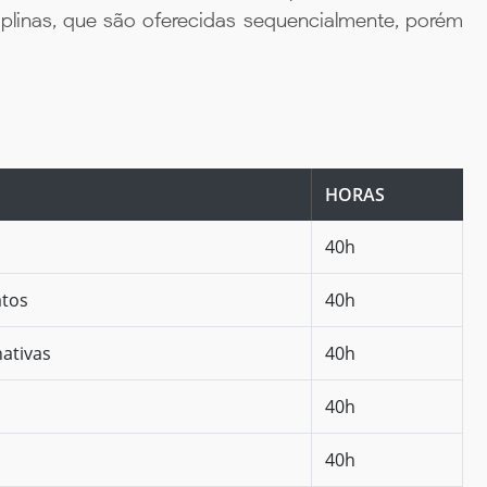
iplinas, que são oferecidas sequencialmente, porém
HORAS
40h
atos
40h
nativas
40h
40h
40h