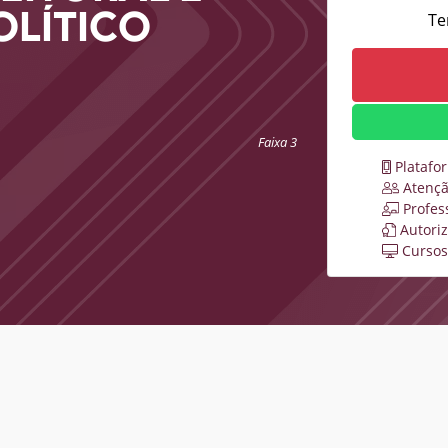
OLÍTICO
Te
Faixa 3
Platafo
Atençã
Profes
Autori
Cursos