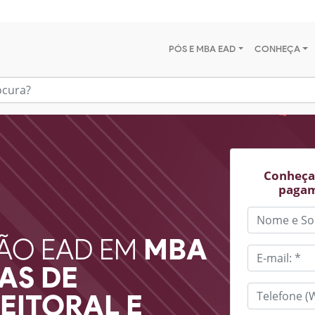
PÓS E MBA EAD
CONHEÇA
Conheça 
pagam
ÃO EAD EM
MBA
AS DE
EITORAL E